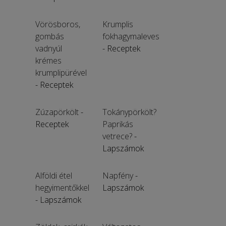
Vörösboros,
Krumplis
gombás
fokhagymaleves
vadnyúl
- Receptek
krémes
krumplipürével
- Receptek
Zúzapörkölt
-
Tokánypörkölt?
Receptek
Paprikás
vetrece?
-
Lapszámok
Alföldi étel
Napfény
-
hegyimentőkkel
Lapszámok
- Lapszámok