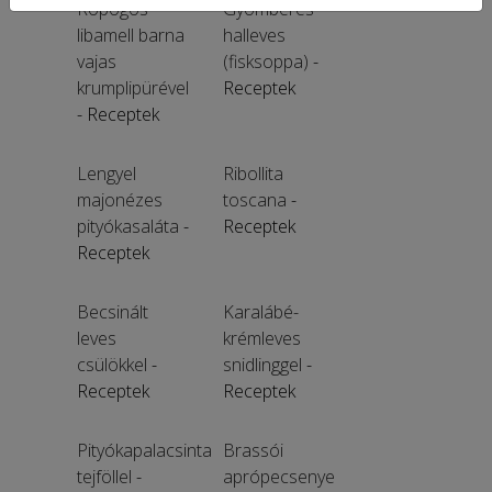
Ropogós
Gyömbéres
libamell barna
halleves
vajas
(fisksoppa)
-
krumplipürével
Receptek
- Receptek
Lengyel
Ribollita
majonézes
toscana
-
pityókasaláta
-
Receptek
Receptek
Becsinált
Karalábé-
leves
krémleves
csülökkel
-
snidlinggel
-
Receptek
Receptek
Pityókapalacsinta
Brassói
tejföllel
-
aprópecsenye