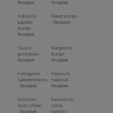
Receptek
Receptek
Kolbászos
Rakott krumpli
paprikás
- Receptek
krumpli
-
Receptek
Tavaszi
Mángold és
gombaleves
-
krumpli
-
Receptek
Receptek
Fokhagymás
Kemencés
cukkinikrémleves
malacsült
-
- Receptek
Receptek
Kemencés
Barackos és
tepsis oldalas
szilvás
- Receptek
gombóc
-