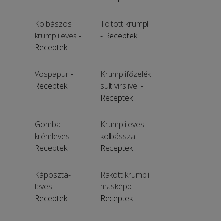
Kolbászos
Töltött krumpli
krumplileves
-
- Receptek
Receptek
Vospapur
-
Krumplifőzelék
Receptek
sült virslivel
-
Receptek
Gomba-
Krumplileves
krémleves
-
kolbásszal
-
Receptek
Receptek
Káposzta-
Rakott krumpli
leves
-
másképp
-
Receptek
Receptek