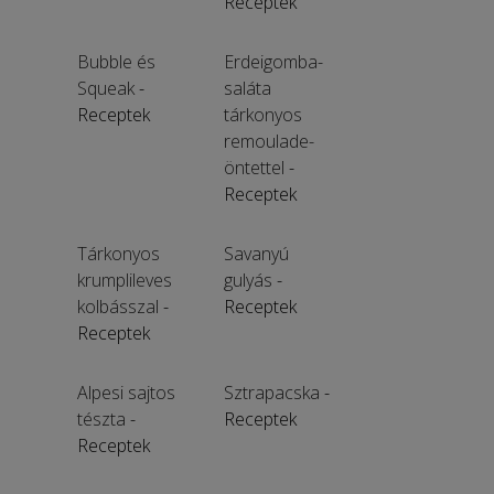
Receptek
Bubble és
Erdeigomba-
Squeak
-
saláta
Receptek
tárkonyos
remoulade-
öntettel
-
Receptek
Tárkonyos
Savanyú
krumplileves
gulyás
-
kolbásszal
-
Receptek
Receptek
Alpesi sajtos
Sztrapacska
-
tészta
-
Receptek
Receptek