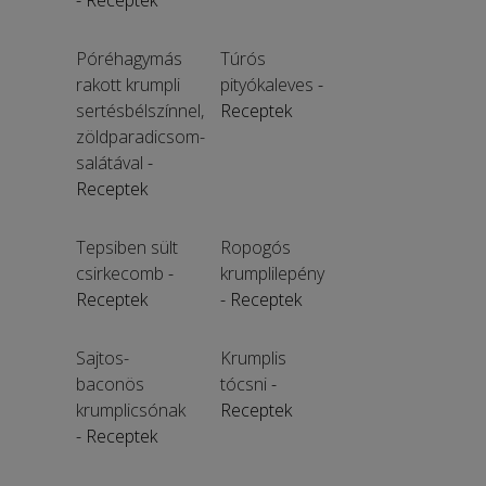
- Receptek
Póréhagymás
Túrós
rakott krumpli
pityókaleves
-
sertésbélszínnel,
Receptek
zöldparadicsom-
salátával
-
Receptek
Tepsiben sült
Ropogós
csirkecomb
-
krumplilepény
Receptek
- Receptek
Sajtos-
Krumplis
baconös
tócsni
-
krumplicsónak
Receptek
- Receptek