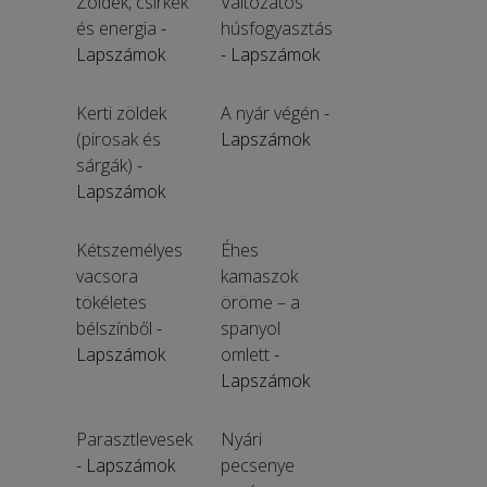
Zöldek, csirkék
Változatos
és energia
-
húsfogyasztás
Lapszámok
- Lapszámok
Kerti zöldek
A nyár végén
-
(pirosak és
Lapszámok
sárgák)
-
Lapszámok
Kétszemélyes
Éhes
vacsora
kamaszok
tökéletes
öröme – a
bélszínből
-
spanyol
Lapszámok
omlett
-
Lapszámok
Parasztlevesek
Nyári
- Lapszámok
pecsenye