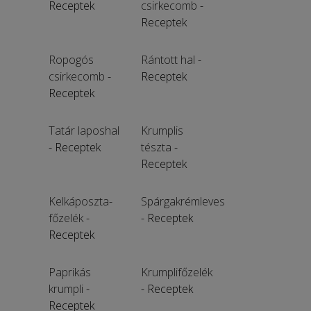
Receptek
csirkecomb
-
Receptek
Ropogós
Rántott hal
-
csirkecomb
-
Receptek
Receptek
Tatár laposhal
Krumplis
- Receptek
tészta
-
Receptek
Kelkáposzta-
Spárgakrémleves
főzelék
-
- Receptek
Receptek
Paprikás
Krumplifőzelék
krumpli
-
- Receptek
Receptek