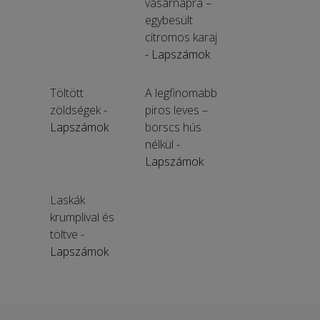
vasárnapra –
egybesült
citromos karaj
- Lapszámok
Töltött
A legfinomabb
zöldségek
-
piros leves –
Lapszámok
borscs hús
nélkül
-
Lapszámok
Laskák
krumplival és
töltve
-
Lapszámok