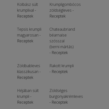
Kolbász sült
Krumpligombócos
krumplival
-
zöldségleves
-
Receptek
Receptek
Tepsis krumpli
Chateaubriand
magyarosan
-
béarnaise
Receptek
szósszal
(berni mártás)
- Receptek
Zöldbableves
Rakott krumpli
klasszikusan
-
- Receptek
Receptek
Héjában sült
Zöldséges
krumpli
-
burgonyakrémleves
Receptek
- Receptek