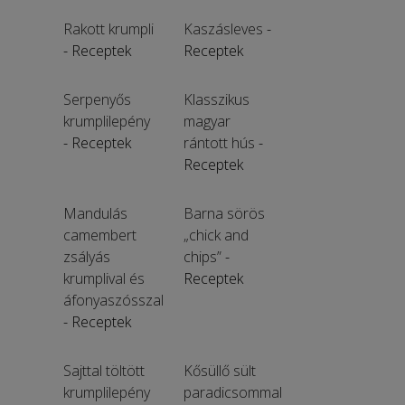
Rakott krumpli
Kaszásleves
-
- Receptek
Receptek
Serpenyős
Klasszikus
krumplilepény
magyar
- Receptek
rántott hús
-
Receptek
Mandulás
Barna sörös
camembert
„chick and
zsályás
chips”
-
krumplival és
Receptek
áfonyaszósszal
- Receptek
Sajttal töltött
Kősüllő sült
krumplilepény
paradicsommal