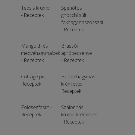
Tepsis krumpli
Spenótos
- Receptek
gnocchi sült
fokhagymaszósszal
- Receptek
Mangold- és
Brassói
medvehagymaízek
aprópecsenye
- Receptek
- Receptek
Cottage pie
-
Háromhagymás
Receptek
krémleves
-
Receptek
Zöldségfasírt
-
Szalonnás
Receptek
krumplikrémleves
- Receptek