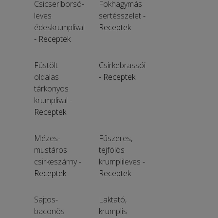
Csicseriborsó-
Fokhagymás
leves
sertésszelet
-
édeskrumplival
Receptek
- Receptek
Füstölt
Csirkebrassói
oldalas
- Receptek
tárkonyos
krumplival
-
Receptek
Mézes-
Fűszeres,
mustáros
tejfölös
csirkeszárny
-
krumplileves
-
Receptek
Receptek
Sajtos-
Laktató,
baconös
krumplis