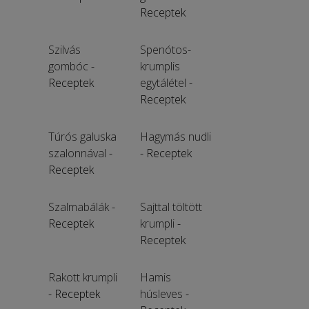
Receptek
Szilvás
Spenótos-
gombóc
-
krumplis
Receptek
egytálétel
-
Receptek
Túrós galuska
Hagymás nudli
szalonnával
-
- Receptek
Receptek
Szalmabálák
-
Sajttal töltött
Receptek
krumpli
-
Receptek
Rakott krumpli
Hamis
- Receptek
húsleves
-