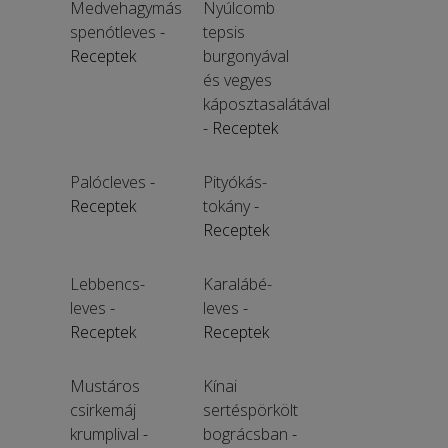
Medvehagymás
Nyúlcomb
spenótleves
-
tepsis
Receptek
burgonyával
és vegyes
káposztasalátával
- Receptek
Palócleves
-
Pityókás-
Receptek
tokány
-
Receptek
Lebbencs-
Karalábé-
leves
-
leves
-
Receptek
Receptek
Mustáros
Kínai
csirkemáj
sertéspörkölt
krumplival
-
bográcsban
-