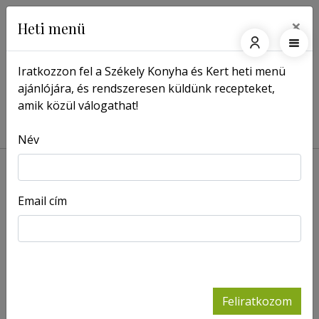
×
Heti menü
Iratkozzon fel a Székely Konyha és Kert heti menü
ajánlójára, és rendszeresen küldünk recepteket,
Főoldal
Címkék
amik közül válogathat!
Címkék: krumpli
Név
Email cím
Moldvai
Ropogós
parasztcsorba
pisztrángfilé
- Receptek
pirított
gnocchival és
veloutészósszal
- Receptek
Feliratkozom