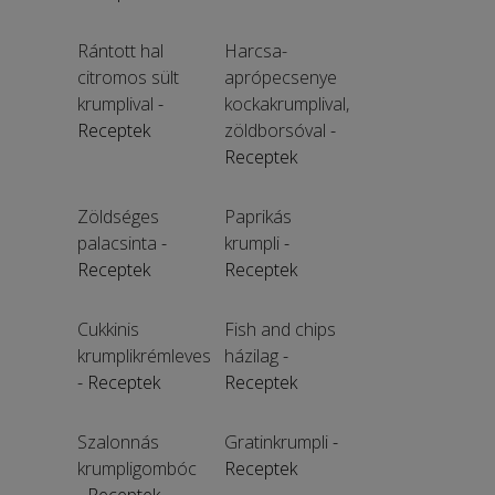
Rántott hal
Harcsa-
citromos sült
aprópecsenye
krumplival
-
kockakrumplival,
Receptek
zöldborsóval
-
Receptek
Zöldséges
Paprikás
palacsinta
-
krumpli
-
Receptek
Receptek
Cukkinis
Fish and chips
krumplikrémleves
házilag
-
- Receptek
Receptek
Szalonnás
Gratinkrumpli
-
krumpligombóc
Receptek