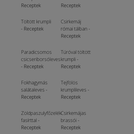
Receptek
Receptek
Töltött krumpli
Csirkemáj
- Receptek
római tálban
-
Receptek
Paradicsomos
Túróval töltött
csicseriborsóleves
krumpli
-
- Receptek
Receptek
Fokhagymás
Tejfölös
salátaleves
-
krumplileves
-
Receptek
Receptek
Zöldpaszulyfőzelék
Csirkemájas
fasírttal
-
brassói
-
Receptek
Receptek