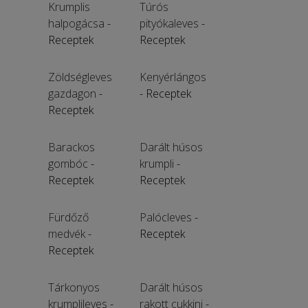
Krumplis
Túrós
halpogácsa
-
pityókaleves
-
Receptek
Receptek
Zöldségleves
Kenyérlángos
gazdagon
-
- Receptek
Receptek
Barackos
Darált húsos
gombóc
-
krumpli
-
Receptek
Receptek
Fürdőző
Palócleves
-
medvék
-
Receptek
Receptek
Tárkonyos
Darált húsos
krumplileves
-
rakott cukkini
-