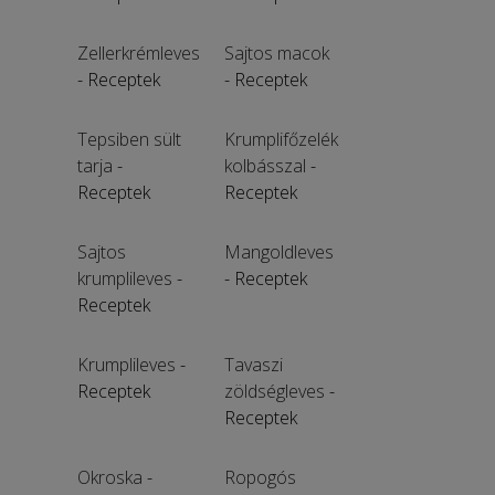
Zellerkrémleves
Sajtos macok
- Receptek
- Receptek
Tepsiben sült
Krumplifőzelék
tarja
-
kolbásszal
-
Receptek
Receptek
Sajtos
Mangoldleves
krumplileves
-
- Receptek
Receptek
Krumplileves
-
Tavaszi
Receptek
zöldségleves
-
Receptek
Okroska
-
Ropogós