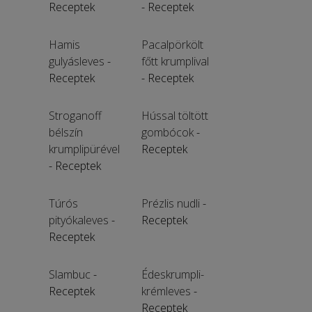
Receptek
- Receptek
Hamis
Pacalpörkölt
gulyásleves
-
főtt krumplival
Receptek
- Receptek
Stroganoff
Hússal töltött
bélszín
gombócok
-
krumplipürével
Receptek
- Receptek
Túrós
Prézlis nudli
-
pityókaleves
-
Receptek
Receptek
Slambuc
-
Édeskrumpli-
Receptek
krémleves
-
Receptek