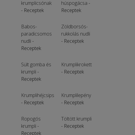
krumplicsónak
húspogácsa
-
- Receptek
Receptek
Babos-
Zöldborsós-
paradicsomos
rukkolás nudli
nudli
-
- Receptek
Receptek
Sült gomba és
Krumplikrokett
krumpli
-
- Receptek
Receptek
Krumplihéjcsips
Krumplilepény
- Receptek
- Receptek
Ropogós
Töltött krumpli
krumpli
-
- Receptek
Receptek