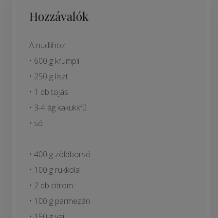
Hozzávalók
A nudlihoz:
• 600 g krumpli
• 250 g liszt
• 1 db tojás
• 3-4 ág kakukkfű
• só
• 400 g zöldborsó
• 100 g rukkola
• 2 db citrom
• 100 g parmezán
• 150 g vaj