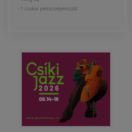
• 1 csokor petrezselyemzöld