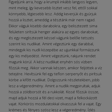
Figyeljünk arra, hogy a krumpli inkább langyos legyen,
mint meleg, így kevesebb lisztet vesz fel, ettől sokkal
könnyebb, légiesebb lesz. Addig keverjük és gyúrjuk
hozzá a lisztet, ameddig a tésztánk már nem ragad.
Ekkor vágjuk kisebb darabokra, egy belisztezett sima
felületen sirítsük henger alakúra az egyes darabokat,
és egy meglisztezett késsel vágjunk belőle tetszés
szerint kis nudlikat. Amint végeztünk egy darabbal,
mindegyik kis nudli közepébe az ujjunkkal formázzunk
egy kis mélyedést. Amint végeztünk, rakjunk rendet
magunk körül. A kész nudlikat enyhén sós vízben
főzzük meg. Akkor vannak készen, amikor feljöttek a víz
tetejére. Hevítsünk fel egy teflon serpenyőt és pirítsuk
körbe a kifőtt nudlikat. Dolgozzunk részletekben, jobb
lesz a végeredmény. Amint a nudlik megpirultak, adjuk
hozzá a zöldborsót és a rukkolát. Kissé főzzük össze,
majd adjuk hozzá a fél deci vizet, majd a felkockázott
vajat. Körkörös mozdulatokkal olvasszuk fel a vajat. Egy
krémes és fényes szósz lesz a végeredmény. Ízlés