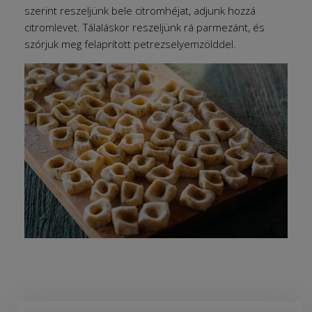
szerint reszeljünk bele citromhéjat, adjunk hozzá
citromlevet. Tálaláskor reszeljünk rá parmezánt, és
szórjuk meg felaprított petrezselyemzölddel.