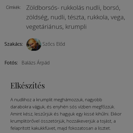
Zöldborsós- rukkolás nudli
,
borsó
,
Címkék:
zöldség
,
nudli
,
tészta
,
rukkola
,
vega
,
vegetáriánus
,
krumpli
Szakács:
Szőcs Előd
Fotós:
Balázs Árpád
Elkészítés
A nudlihoz a krumplit meghámozzuk, nagyobb
darabokra vágjuk, és enyhén sós vízben megfőzzük.
Amint kész, leszűrjük és hagyjuk egy kissé kihűlni. Ekkor
krumplitörővel összetörjük, hozzákeverjük a tojást, a
felaprított kakukkfüvet, majd fokozatosan a lisztet.