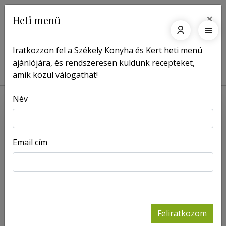
×
Heti menü
Iratkozzon fel a Székely Konyha és Kert heti menü
ajánlójára, és rendszeresen küldünk recepteket,
Főoldal
Receptek
Zöldborsós- rukkolás nudli
amik közül válogathat!
Név
Email cím
Feliratkozom