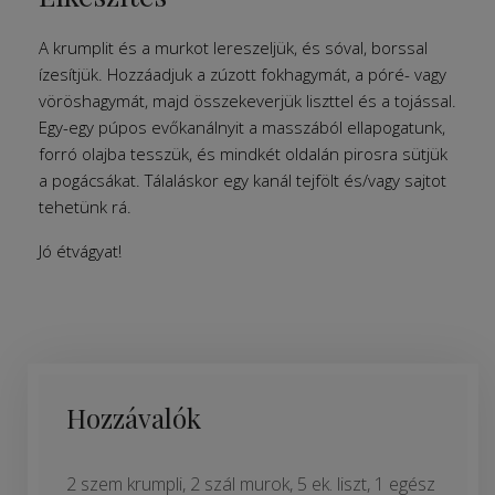
A krumplit és a murkot lereszeljük, és sóval, borssal
ízesítjük. Hozzáadjuk a zúzott fokhagymát, a póré- vagy
vöröshagymát, majd összekeverjük liszttel és a tojással.
Egy-egy púpos evőkanálnyit a masszából ellapogatunk,
forró olajba tesszük, és mindkét oldalán pirosra sütjük
a pogácsákat. Tálaláskor egy kanál tejfölt és/vagy sajtot
tehetünk rá.
Jó étvágyat!
Hozzávalók
2 szem krumpli, 2 szál murok, 5 ek. liszt, 1 egész