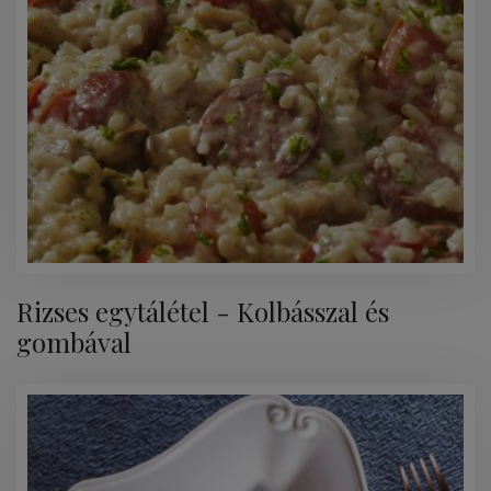
Rizses egytálétel - Kolbásszal és
gombával