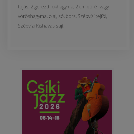
tojás, 2 gerezd fokhagyma, 2 cm póré- vagy
vöröshagyma, olaj, só, bors, Szépvízi tejföl,
Szépvízi Kishavas sajt