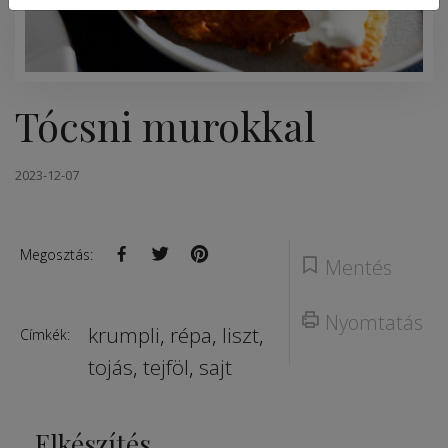
Tócsni murokkal
2023-12-07
Megosztás:
Mentés
Nyomtatás
krumpli
,
répa
,
liszt
,
Címkék:
tojás
,
tejföl
,
sajt
Elkészítés