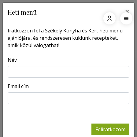
×
Heti menü
Iratkozzon fel a Székely Konyha és Kert heti menü
ajánlójára, és rendszeresen küldünk recepteket,
Főoldal
Receptek
Tócsni murokkal
amik közül válogathat!
Név
Email cím
Feliratkozom