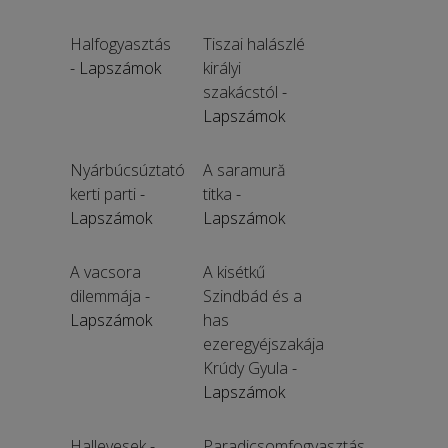
Halfogyasztás
Tiszai halászlé
- Lapszámok
királyi
szakácstól
-
Lapszámok
Nyárbúcsúztató
A saramură
kerti parti
-
titka
-
Lapszámok
Lapszámok
A vacsora
A kisétkű
dilemmája
-
Szindbád és a
Lapszámok
has
ezeregyéjszakája
Krúdy Gyula
-
Lapszámok
Hallevesek
-
Paradicsomfogyasztás