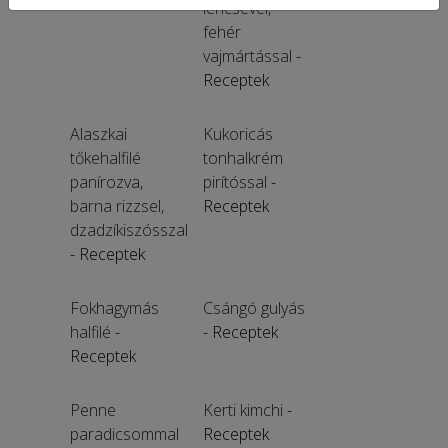
lencsével,
fehér
vajmártással
-
Receptek
Alaszkai
Kukoricás
tőkehalfilé
tonhalkrém
panírozva,
pirítóssal
-
barna rizzsel,
Receptek
dzadzíkiszósszal
- Receptek
Fokhagymás
Csángó gulyás
halfilé
-
- Receptek
Receptek
Penne
Kerti kimchi
-
paradicsommal
Receptek