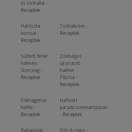
és tonhallal
-
Receptek
Hal tiszta
Tonhalkrém
-
borssal
-
Receptek
Receptek
Sűrített fehér
Zöldséges
halleves:
újrasütött
Storceag
-
halétel:
Receptek
Plăchia
-
Receptek
Fokhagymás
Halfasírt
halfilé
-
paradicsommártásban
Receptek
- Receptek
Deltai böjti
Fish & chips
-