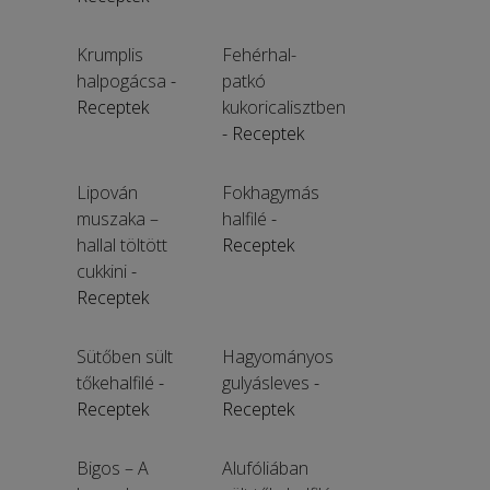
Krumplis
Fehérhal-
halpogácsa
-
patkó
Receptek
kukoricalisztben
- Receptek
Lipován
Fokhagymás
muszaka –
halfilé
-
hallal töltött
Receptek
cukkini
-
Receptek
Sütőben sült
Hagyományos
tőkehalfilé
-
gulyásleves
-
Receptek
Receptek
Bigos – A
Alufóliában