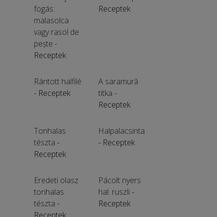
fogás:
Receptek
malasolca
vagy rasol de
pește
-
Receptek
Rántott halfilé
A saramură
- Receptek
titka
-
Receptek
Tonhalas
Halpalacsinta
tészta
-
- Receptek
Receptek
Eredeti olasz
Pácolt nyers
tonhalas
hal: ruszli
-
tészta
-
Receptek
Receptek