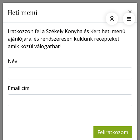
×
Heti menü
Iratkozzon fel a Székely Konyha és Kert heti menü
ajánlójára, és rendszeresen küldünk recepteket,
Főoldal
Címkék
amik közül válogathat!
Címkék: hal
Név
Email cím
Füstöltpisztráng-
Gyömbéres
leves
-
halleves
Receptek
(fisksoppa)
-
Receptek
Moqueca
-
Duna-deltai
Feliratkozom
Receptek
süllőfilé, fekete