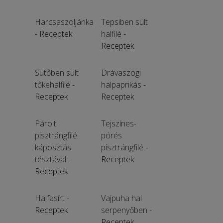
Harcsaszoljánka
Tepsiben sült
- Receptek
halfilé
-
Receptek
Sütőben sült
Drávaszögi
tőkehalfilé
-
halpaprikás
-
Receptek
Receptek
Párolt
Tejszínes-
pisztrángfilé
pórés
káposztás
pisztrángfilé
-
tésztával
-
Receptek
Receptek
Halfasírt
-
Vajpuha hal
Receptek
serpenyőben
-
Receptek