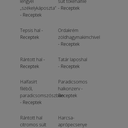
lengyel
sült tőkehalfilé
„székelykáposzta”
- Receptek
- Receptek
Tepsis hal
-
Ordakrém
Receptek
zöldhagymakimchivel
- Receptek
Rántott hal
-
Tatár laposhal
Receptek
- Receptek
Halfasírt
Paradicsomos
filéből,
halkonzerv
-
paradicsomszószban
Receptek
- Receptek
Rántott hal
Harcsa-
citromos sült
aprópecsenye