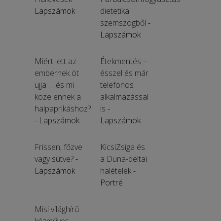
Lapszámok
dietetikai
szemszögből
-
Lapszámok
Miért lett az
Étekmentés –
embernek öt
ésszel és már
ujja … és mi
telefonos
köze ennek a
alkalmazással
halpaprikáshoz?
is
-
- Lapszámok
Lapszámok
Frissen, főzve
KicsiZsiga és
vagy sütve?
-
a Duna-deltai
Lapszámok
halételek
-
Portré
Misi világhírű