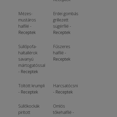
Mézes-
Erdei gombás
mustáros
grillezett
halfilé
-
sügérfilé
-
Receptek
Receptek
Süllőpofa-
Fűszeres
haltallérok
halfilé
-
savanyú
Receptek
mártogatóssal
- Receptek
Töltött krumpli
Harcsatócsni
- Receptek
- Receptek
Süllőkockák
Omlós
pirított
tőkehalfilé
-