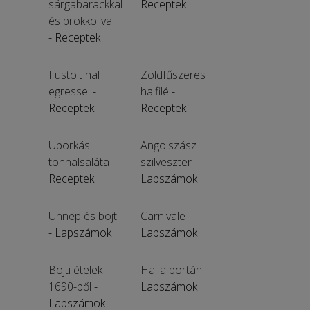
sárgabarackkal
Receptek
és brokkolival
- Receptek
Füstölt hal
Zöldfűszeres
egressel
-
halfilé
-
Receptek
Receptek
Uborkás
Angolszász
tonhalsaláta
-
szilveszter
-
Receptek
Lapszámok
Ünnep és böjt
Carnivale
-
- Lapszámok
Lapszámok
Böjti ételek
Hal a portán
-
1690-ből
-
Lapszámok
Lapszámok