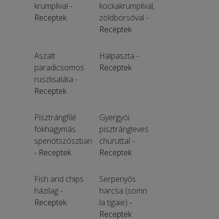
krumplival
-
kockakrumplival,
Receptek
zöldborsóval
-
Receptek
Aszalt
Halpaszta
-
paradicsomos
Receptek
ruszlisaláta
-
Receptek
Pisztrángfilé
Gyergyói
fokhagymás
pisztrángleves
spenótszószban
churuttal
-
- Receptek
Receptek
Fish and chips
Serpenyős
házilag
-
harcsa (somn
Receptek
la tigaie)
-
Receptek