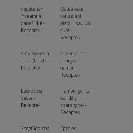
Vegetarian
Clătita este
înseamnă
rotundă și
pane? Nu!
-
plată! …sau un
Receptek
cub!
-
Receptek
A medve és a
A medve és a
laska (tészta)
-
spárgás
Receptek
hambi
-
Receptek
Leurdă cu
Hamburger cu
paste
-
leurdă și
Receptek
sparanghel
-
Receptek
Szegfűgomba
Eper és