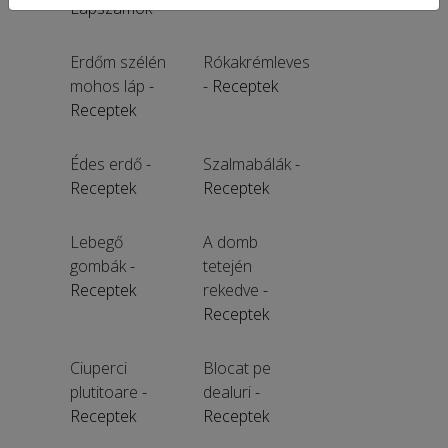
Lapszámok
Erdőm szélén
Rókakrémleves
mohos láp
-
- Receptek
Receptek
Édes erdő
-
Szalmabálák
-
Receptek
Receptek
Lebegő
A domb
gombák
-
tetején
Receptek
rekedve
-
Receptek
Ciuperci
Blocat pe
plutitoare
-
dealuri
-
Receptek
Receptek