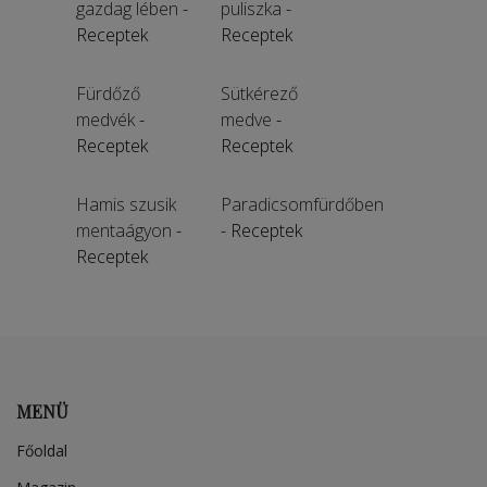
gazdag lében
-
puliszka
-
Receptek
Receptek
Fürdőző
Sütkérező
medvék
-
medve
-
Receptek
Receptek
Hamis szusik
Paradicsomfürdőben
mentaágyon
-
- Receptek
Receptek
MENÜ
Főoldal