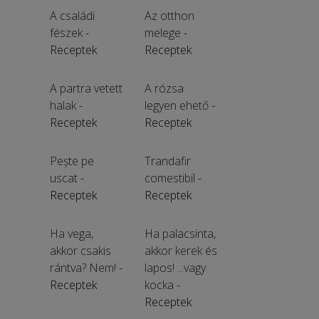
A családi
Az otthon
fészek
-
melege
-
Receptek
Receptek
A partra vetett
A rózsa
halak
-
legyen ehető
-
Receptek
Receptek
Pește pe
Trandafir
uscat
-
comestibil
-
Receptek
Receptek
Ha vega,
Ha palacsinta,
akkor csakis
akkor kerek és
rántva? Nem!
-
lapos! ...vagy
Receptek
kocka
-
Receptek