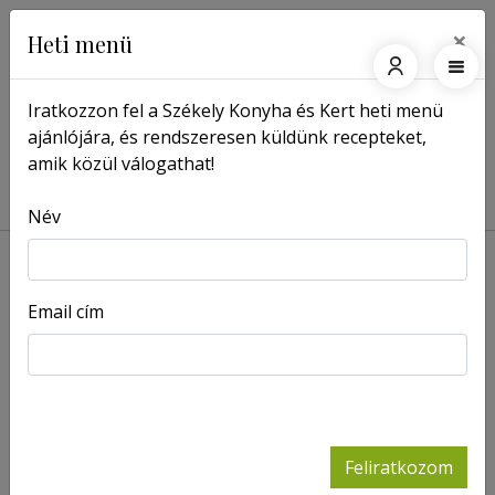
×
Heti menü
Iratkozzon fel a Székely Konyha és Kert heti menü
ajánlójára, és rendszeresen küldünk recepteket,
Főoldal
Damó Zsolt
amik közül válogathat!
Damó Zsolt
Név
Email cím
A nyár végén
-
Ősszel
Lapszámok
gyakran
elázunk
-
Lapszámok
A karácsony
Rapid randik
-
Feliratkozom
reggele
-
Lapszámok