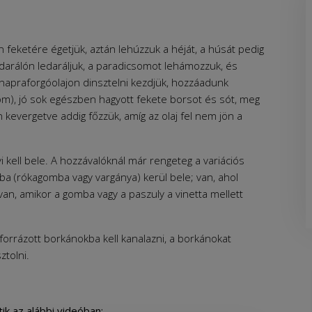
án feketére égetjük, aztán lehúzzuk a héját, a húsát pedig
sdarálón ledaráljuk, a paradicsomot lehámozzuk, és
 napraforgóolajon dinsztelni kezdjük, hozzáadunk
om), jó sok egészben hagyott fekete borsot és sót, meg
 kevergetve addig főzzük, amíg az olaj fel nem jön a
kell bele. A hozzávalóknál már rengeteg a variációs
mba (rókagomba vagy vargánya) kerül bele; van, ahol
van, amikor a gomba vagy a paszuly a vinetta mellett
iforrázott borkánokba kell kanalazni, a borkánokat
ztolni.
k az alábbi videóban: