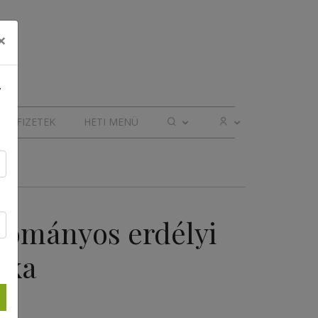
×
,
ELŐFIZETEK
HETI MENÜ
yományos erdélyi
zka