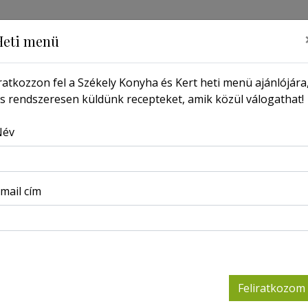
Heti menü
ratkozzon fel a Székely Konyha és Kert heti menü ajánlójára
s rendszeresen küldünk recepteket, amik közül válogathat!
MŰSOR
PORTRÉ
LAPSZÁMOK
KERESSEN ITT
Név
Főoldal
Receptek
A hagyományos erdélyi zakuszka
mail cím
A hag
zakus
Feliratkozom
2020-09-09