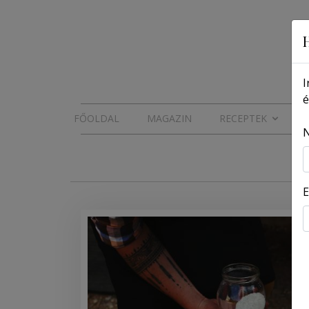
I
é
FŐOLDAL
MAGAZIN
RECEPTEK
E