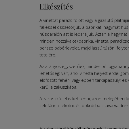
Elkészítés
A vinettát parázs fölött vagy a gázsütő platnij
fakéssel összetörjük, a paprikát, hagymát hú
húsdarálón azt is ledaráljuk. Aztán a hagymát
minden hozzávalót (paprika, vinetta, paradics
persze babérlevelet, majd lassú tűzön, folyton
tetejére.
Az arányok egyszerűek, mindenből ugyanannyi 
lehetőség: van, ahol vinetta helyett erdei go
előfőzött fehér- vagy éppen tarkapaszuly; és 
kerül a zakuszkába.
A zakuszkát el is kell tenni, azon melegében k
celofánnal lekötni, és pokrócba csavarva duns
A zakuszkáról készült műsorunkat megnézheti