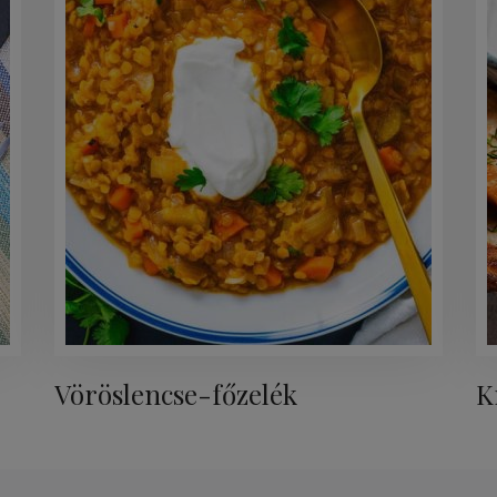
Vöröslencse-főzelék
K