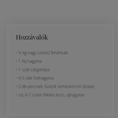
Hozzávalók
• ½ kg nagy szemű fehérbab
• 1 fej hagyma
• 1 szál sárgarépa
• 4-5 cikk fokhagyma
• 2 db perzselt, füstölt sertésköröm (boka)
• só, 6-7 szem fekete bors, újhagyma