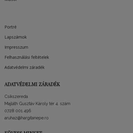
Portré
Lapszámok
Impresszum
Felhasználási feltételek
Adatvédelmi záradék
ADATVÉDELMI ZÁRADÉK
Csíkszereda
Majláth Gusztáv Károly tér 4. szám
0728 001 496
aruhaz@hargitanepe.ro