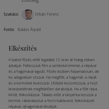
Szakács:
Orbán Ferenc
Fotós:
Balázs Árpád
Elkészítés
A babot főzés előtt legalább 12 órán át hideg vízben
áztatjuk. Feltesszük főni a sertéskörömmel, a répával
és a hagymával együtt. Főzés közben folyamatosan, de
kis adagokban sózzuk. Ha megfőtt, a hagymát, a répát
és a körmöket kivesszük. Utóbbit kicsontozzuk, a húst
levesbetétnek megfelelően daraboljuk. Ha a főtt répa
kihűlt, felkockázzuk. Tálalás előtt a tányérba tesszük a
körmöt, rákanalazzuk a forró bablevest, felkockázott
répával, újhagymával díszítjük.