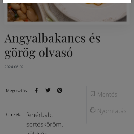
Angyalbakancs és
görög olvasó
2024-06-02
Megosztás:
Mentés
Nyomtatás
fehérbab
,
Címkék:
sertésköröm
,
zöldség