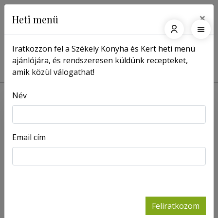
×
Heti menü
Iratkozzon fel a Székely Konyha és Kert heti menü
ajánlójára, és rendszeresen küldünk recepteket,
Főoldal
Receptek
Angyalbakancs és görög olvasó
amik közül válogathat!
Név
Email cím
Feliratkozom