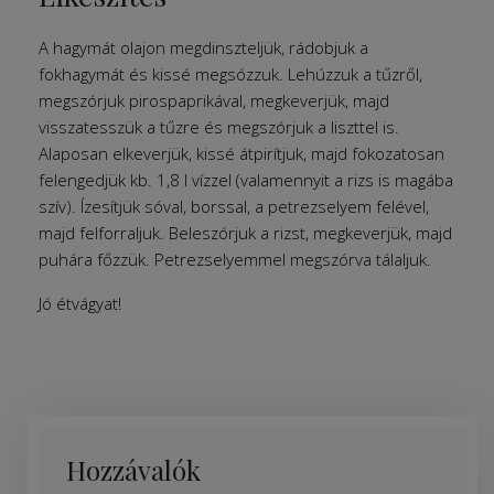
A hagymát olajon megdinszteljük, rádobjuk a
fokhagymát és kissé megsózzuk. Lehúzzuk a tűzről,
megszórjuk pirospaprikával, megkeverjük, majd
visszatesszük a tűzre és megszórjuk a liszttel is.
Alaposan elkeverjük, kissé átpirítjuk, majd fokozatosan
felengedjük kb. 1,8 l vízzel (valamennyit a rizs is magába
szív). Ízesítjük sóval, borssal, a petrezselyem felével,
majd felforraljuk. Beleszórjuk a rizst, megkeverjük, majd
puhára főzzük. Petrezselyemmel megszórva tálaljuk.
Jó étvágyat!
Hozzávalók