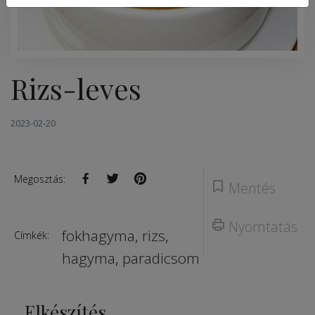
Rizs-leves
2023-02-20
Megosztás:
Mentés
Nyomtatás
fokhagyma
,
rizs
,
Címkék:
hagyma
,
paradicsom
Elkészítés