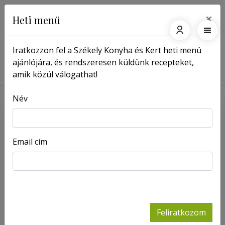
×
Heti menü
Iratkozzon fel a Székely Konyha és Kert heti menü
ajánlójára, és rendszeresen küldünk recepteket,
Főoldal
Receptek
Rizs-leves
amik közül válogathat!
Név
Email cím
Feliratkozom