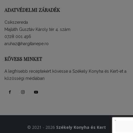
ADATVÉDELMI ZÁRADÉK
Csíkszereda
Majláth Gusztáv Károly tér 4. szám
0728 001 496
aruhaz@hargitanepe.ro
KÖVESS MINKET
A legfrisebb receptekért kövesse a Székely Konyha és Kert-et a
közösségi médiában
© 2021 - 2026
Székely Konyha és Kert