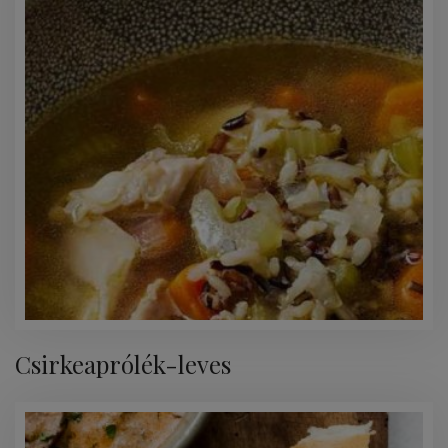
Csirkeaprólék-leves