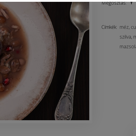
Megosztás:
Címkék:
méz
,
cu
szilva
,
mazsol