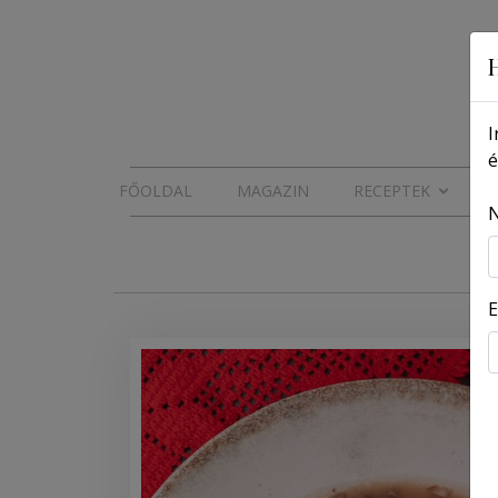
I
é
FŐOLDAL
MAGAZIN
RECEPTEK
E