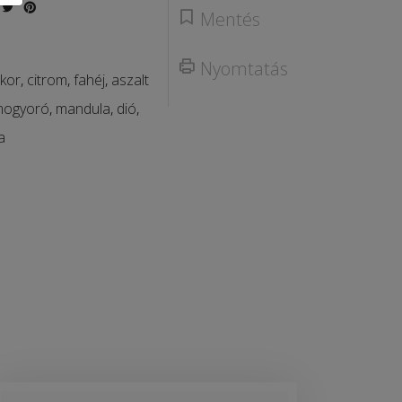
Mentés
Nyomtatás
kor
,
citrom
,
fahéj
,
aszalt
mogyoró
,
mandula
,
dió
,
a