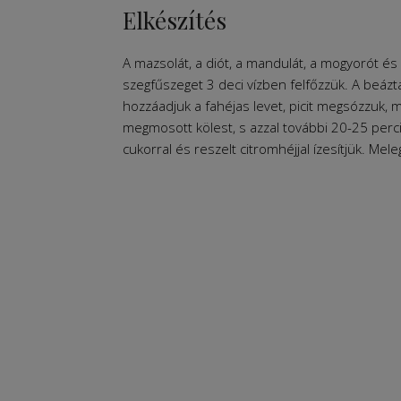
Elkészítés
A mazsolát, a diót, a mandulát, a mogyorót és a
szegfűszeget 3 deci vízben felfőzzük. A beáztat
hozzáadjuk a fahéjas levet, picit megsózzuk, 
megmosott kölest, s azzal további 20-25 percig 
cukorral és reszelt citromhéjjal ízesítjük. Mel