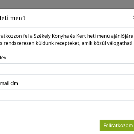
Heti menü
ratkozzon fel a Székely Konyha és Kert heti menü ajánlójára
s rendszeresen küldünk recepteket, amik közül válogathat!
MŰSOR
PORTRÉ
LAPSZÁMOK
KERESSEN ITT
Név
Főoldal
Receptek
Anusabur
mail cím
Anusa
2022-12-12
Feliratkozom