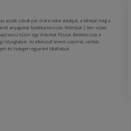
z aszalt szilvát pár órára vízbe áztatjuk, a fahéjat meg a
ott anyagokat fazékba tesszük, felöntjük 2 liter vízzel,
majd lassú tűzön egy órácskát főzzük. Beletesszük a
rotyogtatjuk. Az elkészült levest cukorral, vaníliás
egen és hidegen egyaránt tálalhatjuk.