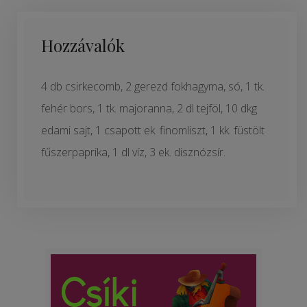
Hozzávalók
4 db csirkecomb, 2 gerezd fokhagyma, só, 1 tk.
fehér bors, 1 tk. majoranna, 2 dl tejföl, 10 dkg
edami sajt, 1 csapott ek. finomliszt, 1 kk. füstölt
fűszerpaprika, 1 dl víz, 3 ek. disznózsír.