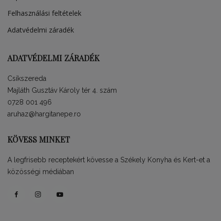
Felhasználási feltételek
Adatvédelmi záradék
ADATVÉDELMI ZÁRADÉK
Csíkszereda
Majláth Gusztáv Károly tér 4. szám
0728 001 496
aruhaz@hargitanepe.ro
KÖVESS MINKET
A legfrisebb receptekért kövesse a Székely Konyha és Kert-et a
közösségi médiában