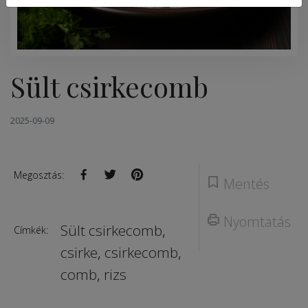
Sült csirkecomb
2025-09-09
Megosztás:
Mentés
Nyomtatás
Sült csirkecomb
,
Címkék:
csirke
,
csirkecomb
,
comb
,
rizs