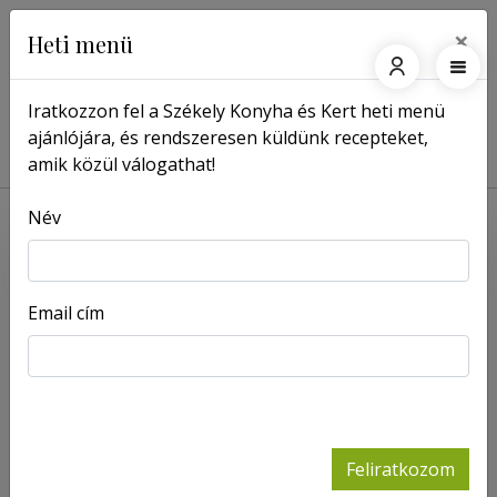
×
Heti menü
Iratkozzon fel a Székely Konyha és Kert heti menü
ajánlójára, és rendszeresen küldünk recepteket,
Főoldal
Receptek
Sült csirkecomb
amik közül válogathat!
Név
Email cím
Feliratkozom