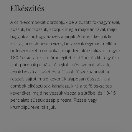
Elkészítés
A csirkecombokat dörzsöljük be a zúzott fokhagymával,
sózzuk, borsozzuk, szórjuk meg a majoránnával, majd
hagyjuk állni, hogy az ízek átjárják. A tepsit kenjük ki
zsírral, öntsük bele a vizet, helyezzük egymás mellé a
befűszerezett combokat, majd fedjük le fóliával. Tegyük
180 Celsius-fokra előmelegített sütőbe, és kb. egy óra
alatt pároljuk puhára. A tejfölt ízlés szerint sózzuk,
adjuk hozzá a lisztet és a füstölt fűszerpaprikát, a
reszelt sajtot, majd keverjük alaposan össze. Ha a
combok elkészültek, kanalazzuk rá a tejfölös-sajtos
keveréket, majd helyezzük vissza a sütőbe, és 10-15
perc alatt süssük szép pirosra. Rizzsel vagy
krumplipürével tálaljuk.