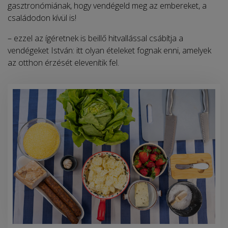
gasztronómiának, hogy vendégeld meg az embereket, a
családodon kívül is!
– ezzel az ígéretnek is beillő hitvallással csábítja a
vendégeket István: itt olyan ételeket fognak enni, amelyek
az otthon érzését elevenítik fel.