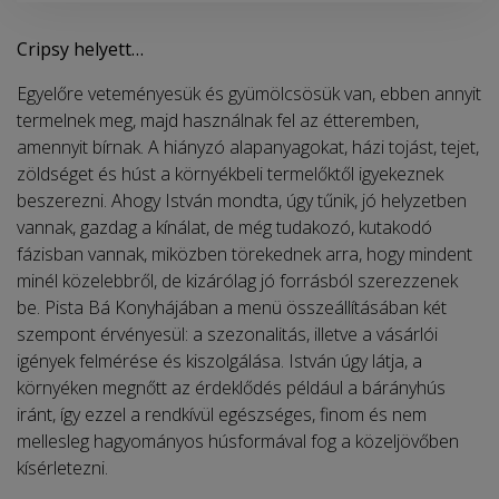
Cripsy helyett…
Egyelőre veteményesük és gyümölcsösük van, ebben annyit
termelnek meg, majd használnak fel az étteremben,
amennyit bírnak. A hiányzó alapanyagokat, házi tojást, tejet,
zöldséget és húst a környékbeli termelőktől igyekeznek
beszerezni. Ahogy István mondta, úgy tűnik, jó helyzetben
vannak, gazdag a kínálat, de még tudakozó, kutakodó
fázisban vannak, miközben törekednek arra, hogy mindent
minél közelebbről, de kizárólag jó forrásból szerezzenek
be. Pista Bá Konyhájában a menü összeállításában két
szempont érvényesül: a szezonalitás, illetve a vásárlói
igények felmérése és kiszolgálása. István úgy látja, a
környéken megnőtt az érdeklődés például a bárányhús
iránt, így ezzel a rendkívül egészséges, finom és nem
mellesleg hagyományos húsformával fog a közeljövőben
kísérletezni.