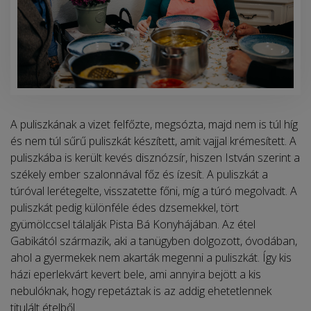
A puliszkának a vizet felfőzte, megsózta, majd nem is túl híg
és nem túl sűrű puliszkát készített, amit vajjal krémesített. A
puliszkába is került kevés disznózsír, hiszen István szerint a
székely ember szalonnával főz és ízesít. A puliszkát a
túróval lerétegelte, visszatette főni, míg a túró megolvadt. A
puliszkát pedig különféle édes dzsemekkel, tört
gyümölccsel tálalják Pista Bá Konyhájában. Az étel
Gabikától származik, aki a tanügyben dolgozott, óvodában,
ahol a gyermekek nem akarták megenni a puliszkát. Így kis
házi eperlekvárt kevert bele, ami annyira bejött a kis
nebulóknak, hogy repetáztak is az addig ehetetlennek
titulált ételből.