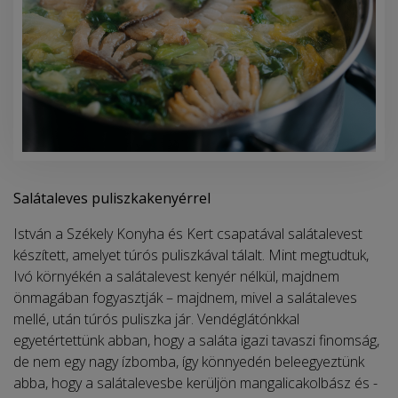
Salátaleves puliszkakenyérrel
István a Székely Konyha és Kert csapatával salátalevest
készített, amelyet túrós puliszkával tálalt. Mint megtudtuk,
Ivó környékén a salátalevest kenyér nélkül, majdnem
önmagában fogyasztják – majdnem, mivel a salátaleves
mellé, után túrós puliszka jár. Vendéglátónkkal
egyetértettünk abban, hogy a saláta igazi tavaszi finomság,
de nem egy nagy ízbomba, így könnyedén bele­egyeztünk
abba, hogy a salátalevesbe kerüljön mangalicakolbász és -