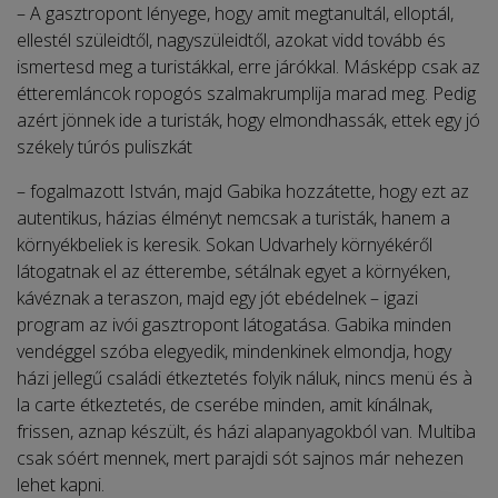
– A gasztropont lényege, hogy amit megtanultál, elloptál,
ellestél szüleidtől, nagyszüleidtől, azokat vidd tovább és
ismertesd meg a turistákkal, erre járókkal. Másképp csak az
étteremláncok ropogós szalmakrumplija marad meg. Pedig
azért jönnek ide a turisták, hogy elmondhassák, ettek egy jó
székely túrós puliszkát
– fogalmazott István, majd Gabika hozzátette, hogy ezt az
autentikus, házias élményt nemcsak a turisták, hanem a
környékbeliek is keresik. Sokan Udvarhely környékéről
látogatnak el az étterembe, sétálnak egyet a környéken,
kávéznak a teraszon, majd egy jót ebédelnek – igazi
program az ivói gasztropont látogatása. Gabika minden
vendéggel szóba elegyedik, mindenkinek elmondja, hogy
házi jellegű családi étkeztetés folyik náluk, nincs menü és à
la carte étkeztetés, de cserébe minden, amit kínálnak,
frissen, aznap készült, és házi alapanyagokból van. Multiba
csak sóért mennek, mert parajdi sót sajnos már nehezen
lehet kapni.