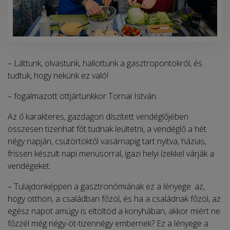
– Láttunk, olvastunk, hallottunk a gasztropontokról, és
tudtuk, hogy nekünk ez való!
– fogalmazott ottjártunkkor Tornai István.
Az ő karakteres, gazdagon díszített vendéglőjében
összesen tizenhat főt tudnak leültetni, a vendéglő a hét
négy napján, csütörtöktől vasárnapig tart nyitva, házias,
frissen készült napi menüsorral, igazi helyi ízekkel várják a
vendégeket.
– Tulajdonképpen a gasztronómiának ez a lényege: az,
hogy otthon, a családban főzöl, és ha a családnak főzöl, az
egész napot amúgy is eltöltöd a konyhában, akkor miért ne
főzzél még négy-öt-tizennégy embernek? Ez a lényege a