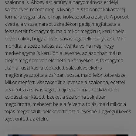
szalonna is. Ahogy azt amúgy a hagyományos erdélyi
salátaleves-recept meg is kívánja! A szalonnát kakastaréj
formára vágta István, majd kiolvasztotta a zsírját. A pörcöt
kivette, a visszamaradt zsiradékon pedig megfuttatta a
felszeletelt fokhagymát, majd mikor megpirult, került bele
kevés cukor, hogy a leves savasságát ellensúlyozza. Mint
mondta, a szezonalitás azt kívánta volna meg, hogy
medvehagyma is kerüljön a levesbe, az azonban május
elején még nem volt elérhető a környéken. A fokhagyma
után a rusztikusra tépkedett salátaleveleket is
megfonnyasztotta a zsírban, sózta, majd felöntötte vízzel.
Mikor megfőtt, visszakerült a levesbe a szalonna, ecettel
beállította a savasságát, majd szalonnát kockázott és
kolbászt karikázott. Ezeket a szalonna zsírjában
megpirította, mehetett bele a felvert a tojás, majd mikor a
tojás megkészült, belekeverte azt a levesbe. Legvégül kevés
tejet öntött az ételre.