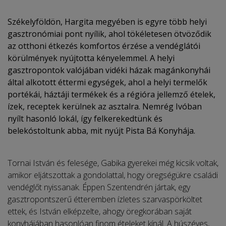
Székelyföldön, Hargita megyében is egyre több helyi
gasztronómiai pont nyílik, ahol tökéletesen ötvöződik
az otthoni étkezés komfortos érzése a vendéglátói
körülmények nyújtotta kényelemmel. A helyi
gasztropontok valójában vidéki házak magánkonyhái
által alkotott éttermi egységek, ahol a helyi termelők
portékái, háztáji termékek és a régióra jellemző ételek,
ízek, receptek kerülnek az asztalra. Nemrég Ivóban
nyílt hasonló lokál, így felkerekedtünk és
belekóstoltunk abba, mit nyújt Pista Bá Konyhája.
Tornai István és felesége, Gabika gyerekei még kicsik voltak,
amikor eljátszottak a gondolattal, hogy öregségükre családi
vendéglőt nyissanak. Éppen Szentendrén jártak, egy
gasztropontszerű étteremben ízletes szarvaspörköltet
ettek, és István elképzelte, ahogy öregkorában saját
konyhájában hasonlóan finom ételeket kínál. A húszéves,