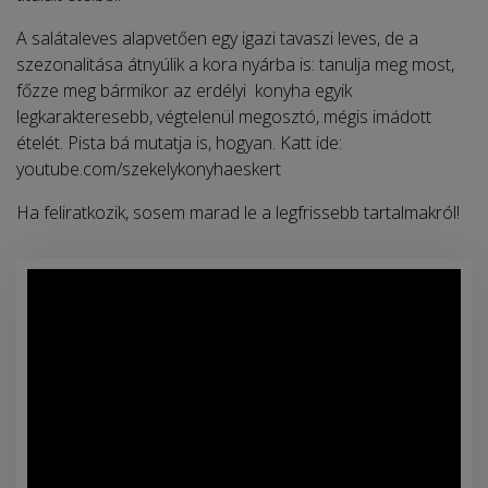
A salátaleves alapvetően egy igazi tavaszi leves, de a
szezonalitása átnyúlik a kora nyárba is: tanulja meg most,
főzze meg bármikor az erdélyi konyha egyik
legkarakteresebb, végtelenül megosztó, mégis imádott
ételét. Pista bá mutatja is, hogyan. Katt ide:
youtube.com/szekelykonyhaeskert
Ha feliratkozik, sosem marad le a legfrissebb tartalmakról!