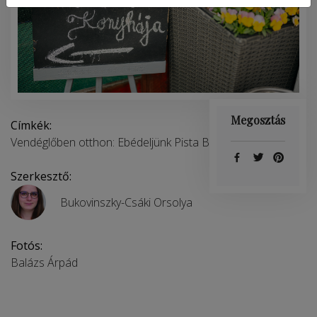
Megosztás
Címkék:
Vendéglőben otthon: Ebédeljünk Pista Bá Konyhájában
Szerkesztő:
Bukovinszky-Csáki Orsolya
Fotós:
Balázs Árpád