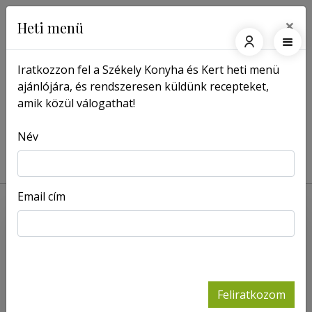
×
Heti menü
Iratkozzon fel a Székely Konyha és Kert heti menü
ajánlójára, és rendszeresen küldünk recepteket,
Főoldal
Magazin
amik közül válogathat!
Vendéglőben otthon: Ebédeljünk
Pista Bá Konyhájában
Név
2026-07-06
Email cím
Feliratkozom