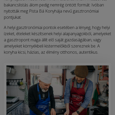
bakancslistás álom pedig nemrég öntött formát: Ivóban
nyitották meg Pista Bá Konyhája nevű gasztronómiai
pontjukat.
A helyi gasztronómiai pontok esetében a lényeg, hogy helyi
ízeket, ételeket készítsenek helyi alapanyagokból, amelyeket
a gasztropont maga állít elő saját gazdaságában, vagy
amelyeket környékbeli kistermelőkből szereznek be. A
konyha kicsi, házias, az élmény otthonos, autentikus.