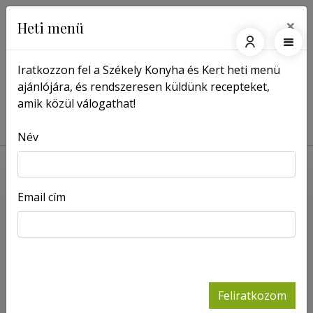
×
Heti menü
Iratkozzon fel a Székely Konyha és Kert heti menü
ajánlójára, és rendszeresen küldünk recepteket,
Főoldal
Receptek
amik közül válogathat!
Receptek / Levesek
Név
Email cím
Feliratkozom