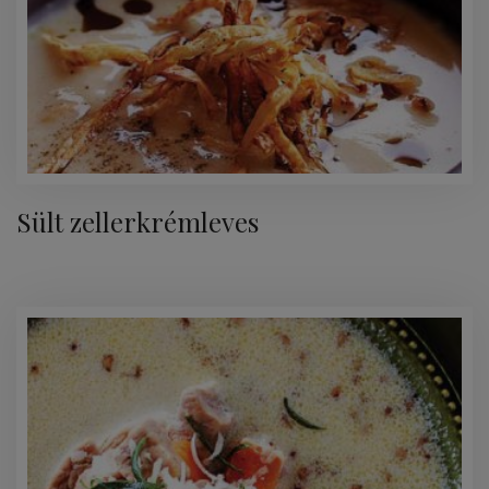
Sült zellerkrémleves