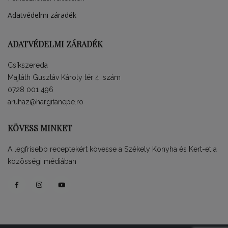
Adatvédelmi záradék
ADATVÉDELMI ZÁRADÉK
Csíkszereda
Majláth Gusztáv Károly tér 4. szám
0728 001 496
aruhaz@hargitanepe.ro
KÖVESS MINKET
A legfrisebb receptekért kövesse a Székely Konyha és Kert-et a
közösségi médiában