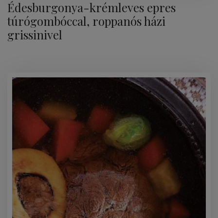
Édesburgonya-krémleves epres
túrógombóccal, roppanós házi
grissinivel