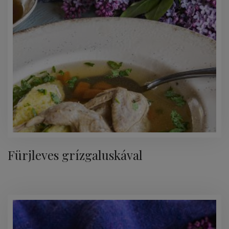
Fürjleves grízgaluskával