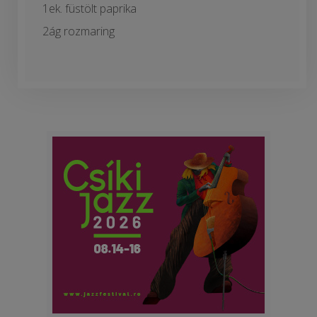
1ek. füstölt paprika
2ág rozmaring