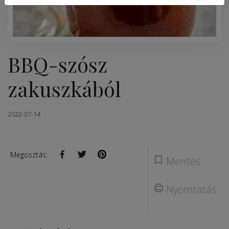
BBQ-szósz
zakuszkából
2022-07-14
Megosztás:
Mentés
Nyomtatás