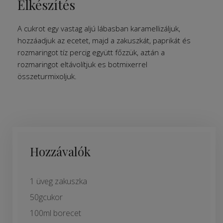
Elkészítés
A cukrot egy vastag aljú lábasban karamellizáljuk,
hozzáadjuk az ecetet, majd a zakuszkát, paprikát és
rozmaringot tíz percig együtt főzzük, aztán a
rozmaringot eltávolítjuk es botmixerrel
összeturmixoljuk.
Hozzávalók
1 üveg zakuszka
50gcukor
100ml borecet