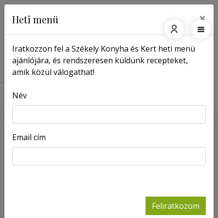
×
Heti menü
Iratkozzon fel a Székely Konyha és Kert heti menü
ajánlójára, és rendszeresen küldünk recepteket,
Főoldal
Receptek
BBQ-szósz zakuszkából
amik közül válogathat!
Név
Email cím
Feliratkozom