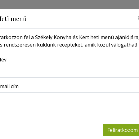
Heti menü
ratkozzon fel a Székely Konyha és Kert heti menü ajánlójára
s rendszeresen küldünk recepteket, amik közül válogathat!
MŰSOR
PORTRÉ
LAPSZÁMOK
KERESSEN ITT
Név
Főoldal
Receptek
Miccs
mail cím
Miccs
2022-07-14
Feliratkozom