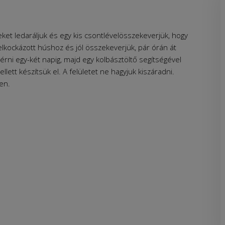
eket ledaráljuk és egy kis csontlévelösszekeverjük, hogy
elkockázott húshoz és jól összekeverjük, pár órán át
k érni egy-két napig, majd egy kolbásztöltő segítségével
ellett készítsük el. A felületet ne hagyjuk kiszáradni.
len.