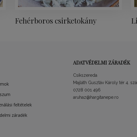
Fehérboros csirketokány
L
ADATVÉDELMI ZÁRADÉK
Csíkszereda
Majláth Gusztáv Károly tér 4. sz
ámok
0728 001 496
sszum
aruhaz@hargitanepe.ro
nálási feltételek
delmi záradék