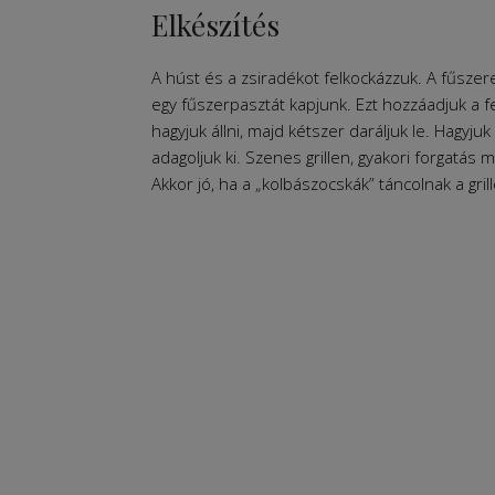
Elkészítés
A húst és a zsiradékot felkockázzuk. A fűszer
egy fűszerpasztát kapjunk. Ezt hozzáadjuk a f
hagyjuk állni, majd kétszer daráljuk le. Hagyju
adagoljuk ki. Szenes grillen, gyakori forgatás m
Akkor jó, ha a „kolbászocskák” táncolnak a gril