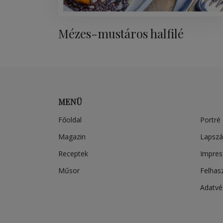
Mézes-mustáros halfilé
MENÜ
Főoldal
Portré
Magazin
Lapsz
Receptek
Impre
Műsor
Felhasz
Adatvé