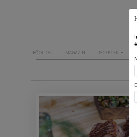
I
é
FŐOLDAL
MAGAZIN
RECEPTEK
E