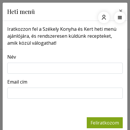
×
Heti menü
Iratkozzon fel a Székely Konyha és Kert heti menü
ajánlójára, és rendszeresen küldünk recepteket,
Főoldal
Receptek
Csirkecomb rizibizivel
amik közül válogathat!
Név
Email cím
Feliratkozom