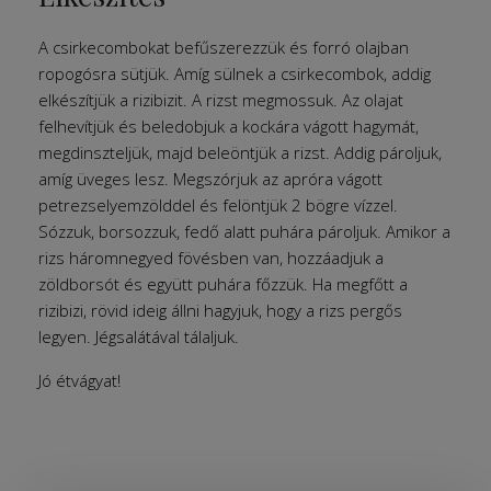
A csirkecombokat befűszerezzük és forró olajban
ropogósra sütjük. Amíg sülnek a csirkecombok, addig
elkészítjük a rizibizit. A rizst megmossuk. Az olajat
felhevítjük és beledobjuk a kockára vágott hagymát,
megdinszteljük, majd beleöntjük a rizst. Addig pároljuk,
amíg üveges lesz. Megszórjuk az apróra vágott
petrezselyemzölddel és felöntjük 2 bögre vízzel.
Sózzuk, borsozzuk, fedő alatt puhára pároljuk. Amikor a
rizs háromnegyed fövésben van, hozzáadjuk a
zöldborsót és együtt puhára főzzük. Ha megfőtt a
rizibizi, rövid ideig állni hagyjuk, hogy a rizs pergős
legyen. Jégsalátával tálaljuk.
Jó étvágyat!