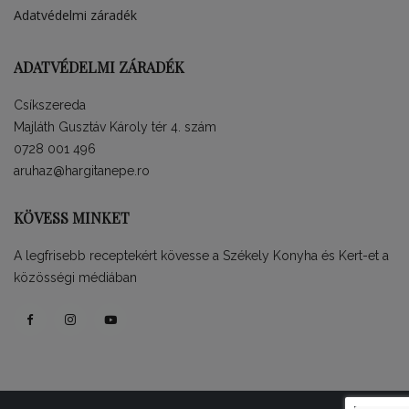
Adatvédelmi záradék
ADATVÉDELMI ZÁRADÉK
Csíkszereda
Majláth Gusztáv Károly tér 4. szám
0728 001 496
aruhaz@hargitanepe.ro
KÖVESS MINKET
A legfrisebb receptekért kövesse a Székely Konyha és Kert-et a
közösségi médiában