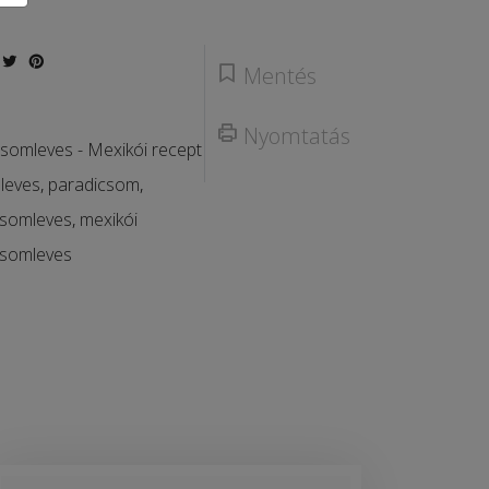
Mentés
Nyomtatás
somleves - Mexikói recept
,
leves
,
paradicsom
,
csomleves
,
mexikói
csomleves