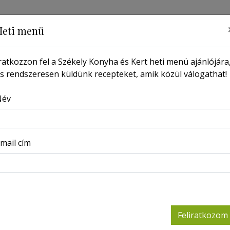
Heti menü
ratkozzon fel a Székely Konyha és Kert heti menü ajánlójára
s rendszeresen küldünk recepteket, amik közül válogathat!
MŰSOR
PORTRÉ
LAPSZÁMOK
KERESSEN ITT
Név
Főoldal
Receptek
Paradicsomleves - Mexikói recept szerint
mail cím
Parad
Mexikó
Feliratkozom
2025-11-14