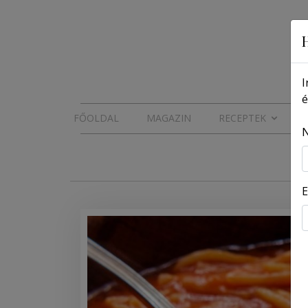
I
é
FŐOLDAL
MAGAZIN
RECEPTEK
E