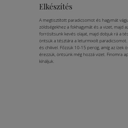
Elkészítés
A megtisztított paradicsomot és hagymát vágj
zöldségekhez a fokhagymát és a vizet, majd a
forrósítsunk kevés olajat, majd dobjuk rá a té
öntsük a tésztára a leturmixolt paradicsomot.
és chilivel. Főzzük 10-15 percig, amíg az íz
érezzük, öntsünk még hozzá vizet. Finomra a
kínáljuk.