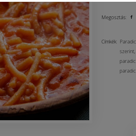
Megosztás:
Címkék:
Paradic
szerint
paradi
paradi