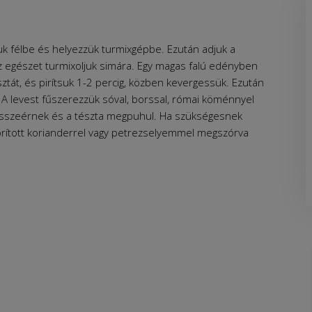
uk félbe és helyezzük turmixgépbe. Ezután adjuk a
z egészet turmixoljuk simára. Egy magas falú edényben
sztát, és pirítsuk 1-2 percig, közben kevergessük. Ezután
 A levest fűszerezzük sóval, borssal, római köménnyel
ek összeérnek és a tészta megpuhul. Ha szükségesnek
prított korianderrel vagy petrezselyemmel megszórva