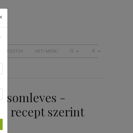
×
,
ELŐFIZETEK
HETI MENÜ
icsomleves -
i recept szerint