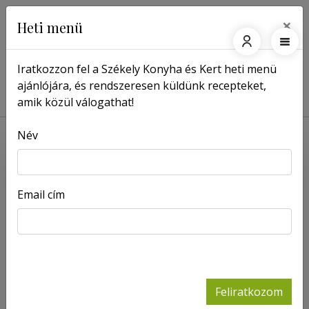
×
Heti menü
Iratkozzon fel a Székely Konyha és Kert heti menü
ajánlójára, és rendszeresen küldünk recepteket,
Főoldal
Receptek
Kecskesajtos széles metélt sült bébirépával
amik közül válogathat!
Név
Email cím
Feliratkozom