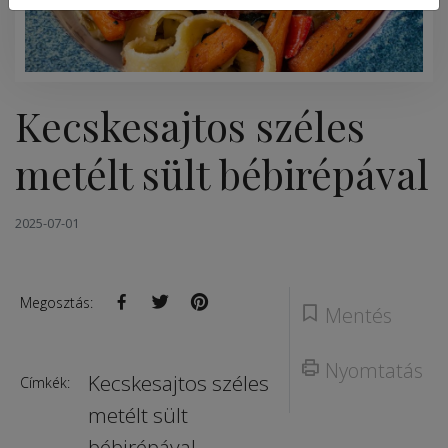
Kecskesajtos széles
metélt sült bébirépával
2025-07-01
Megosztás:
Mentés
Nyomtatás
Kecskesajtos széles
Címkék:
metélt sült
bébirépával
,