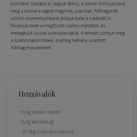
pörcöket szedjük ki, tegyük félre), a zsíron fonnyasszuk
meg a kockára vágott hagymát, paprikát, fokhagymát,
utolsó momentumként dobjuk bele a rukkolát is.
Keverjük bele a megfőzött széles metéltet, és
melegítsük össze a kecskesajttal. A tetejét szórjuk meg
a szalonnapörcökkel, esetleg néhány szárított
fokhagymaszelettel.
Hozzávalók
• ½ kg széles metélt
• ¼ kg kecskesajt
• 20 dkg császárszalonna