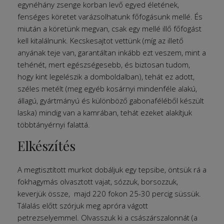
egynéhány zsenge korban levő egyed életének,
fenséges köretet varázsolhatunk főfogásunk mellé. És
miután a köretünk megvan, csak egy mellé illő főfogást
kell kitalálnunk. Kecskesajtot vettünk (míg az illető
anyának teje van, garantáltan inkább ezt veszem, mint a
tehénét, mert egészségesebb, és biztosan tudom,
hogy kint legelészik a domboldalban), tehát ez adott,
széles metélt (meg egyéb kosárnyi mindenféle alakú,
állagú, gyártmányú és különböző gabonaféléből készült
laska) mindig van a kamrában, tehát ezeket alakítjuk
többtányérnyi falattá.
Elkészítés
A megtisztított murkot dobáljuk egy tepsibe, öntsük rá a
fokhagymás olvasztott vajat, sózzuk, borsozzuk,
keverjük össze, majd 220 fokon 25-30 percig süssük.
Tálalás előtt szórjuk meg apróra vágott
petrezselyemmel. Olvasszuk ki a császárszalonnát (a