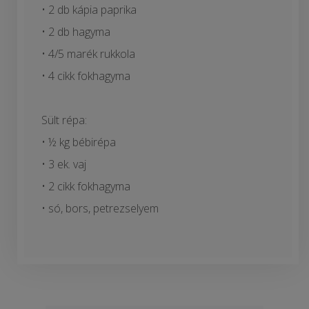
• 2 db kápia paprika
• 2 db hagyma
• 4/5 marék rukkola
• 4 cikk fokhagyma
Sült répa:
• ½ kg bébirépa
• 3 ek. vaj
• 2 cikk fokhagyma
• só, bors, petrezselyem