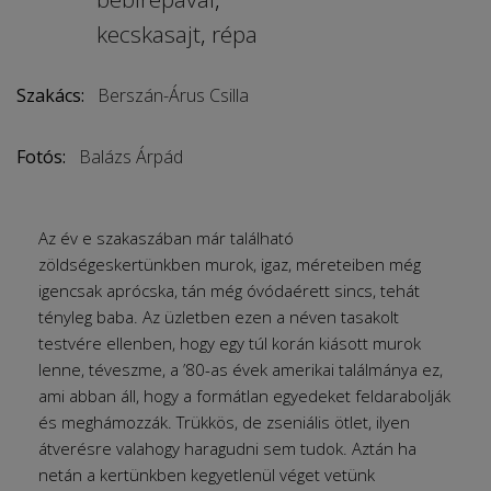
kecskasajt
,
répa
Szakács:
Berszán-Árus Csilla
Fotós:
Balázs Árpád
Az év e szakaszában már található
zöldségeskertünkben murok, igaz, méreteiben még
igencsak aprócska, tán még óvódaérett sincs, tehát
tényleg baba. Az üzletben ezen a néven tasakolt
testvére ellenben, hogy egy túl korán kiásott murok
lenne, téveszme, a ’80-as évek amerikai találmánya ez,
ami abban áll, hogy a formátlan egyedeket feldarabolják
és meghámozzák. Trükkös, de zseniális ötlet, ilyen
átverésre valahogy haragudni sem tudok. Aztán ha
netán a kertünkben kegyetlenül véget vetünk