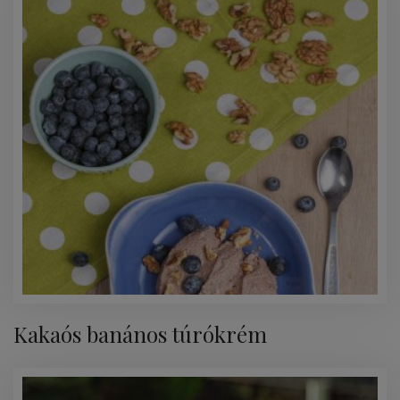
Kakaós banános túrókrém