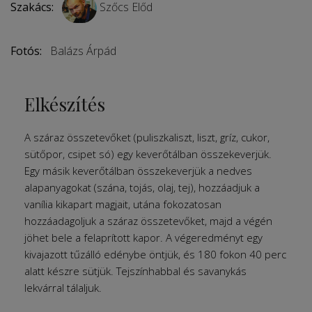
Szakács:
Szőcs Előd
Fotós:
Balázs Árpád
Elkészítés
A száraz összetevőket (puliszkaliszt, liszt, gríz, cukor,
sütőpor, csipet só) egy keverő­tálban összekeverjük.
Egy másik keverőtál­ban összekeverjük a nedves
alapanyagokat (szána, tojás, olaj, tej), hozzáadjuk a
vanília kikapart magjait, utána fokozatosan
hozzáadagoljuk a száraz összetevőket, majd a végén
jöhet bele a felaprított kapor. A végeredményt egy
kivajazott tűzálló edénybe öntjük, és 180 fokon 40 perc
alatt készre sütjük. Tejszínhabbal és savanykás
lekvárral tálaljuk.