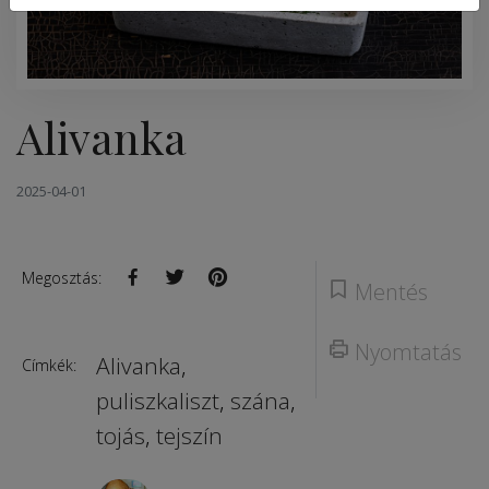
Alivanka
2025-04-01
Megosztás:
Mentés
Nyomtatás
Alivanka
,
Címkék:
puliszkaliszt
,
szána
,
tojás
,
tejszín