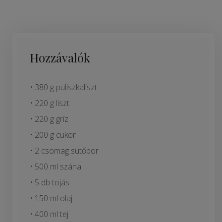
Hozzávalók
• 380 g puliszkaliszt
• 220 g liszt
• 220 g gríz
• 200 g cukor
• 2 csomag sütőpor
• 500 ml szána
• 5 db tojás
• 150 ml olaj
• 400 ml tej