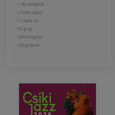
• 1 db vaníliarúd
• 2 kötés kapor
• 1 csipet só
• 50 g vaj
• 200 ml tejszín
• 200 g lekvár