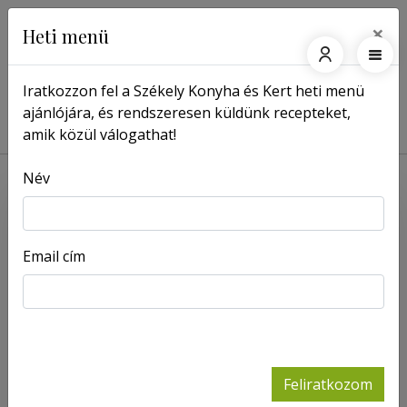
×
Heti menü
Iratkozzon fel a Székely Konyha és Kert heti menü
ajánlójára, és rendszeresen küldünk recepteket,
Főoldal
Receptek
Alivanka
amik közül válogathat!
Név
Email cím
Feliratkozom