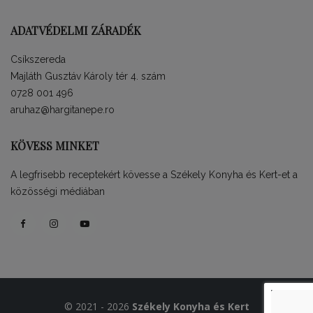
ADATVÉDELMI ZÁRADÉK
Csíkszereda
Majláth Gusztáv Károly tér 4. szám
0728 001 496
aruhaz@hargitanepe.ro
KÖVESS MINKET
A legfrisebb receptekért kövesse a Székely Konyha és Kert-et a
közösségi médiában
© 2021 - 2026
Székely Konyha és Kert