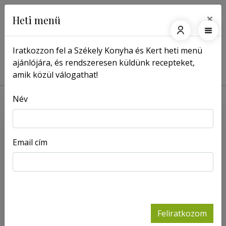
×
Heti menü
Iratkozzon fel a Székely Konyha és Kert heti menü
ajánlójára, és rendszeresen küldünk recepteket,
Főoldal
Receptek
Fehérboros csirketokány
amik közül válogathat!
Név
Email cím
Feliratkozom