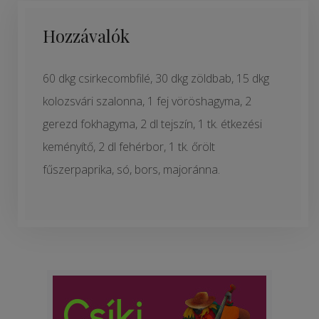
Hozzávalók
60 dkg csirkecombfilé, 30 dkg zöldbab, 15 dkg
kolozsvári szalonna, 1 fej vöröshagyma, 2
gerezd fokhagyma, 2 dl tejszín, 1 tk. étkezési
keményítő, 2 dl fehérbor, 1 tk. őrölt
fűszerpaprika, só, bors, majoránna.