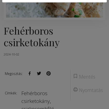
Fehérboros
csirketokány
2024-10-02
Megosztás:
Mentés
Nyomtatás
Fehérboros
Címkék:
csirketokány
,
csirkecombfilé
,