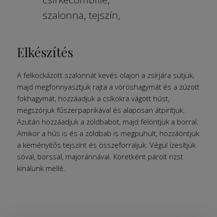
szalonna
,
tejszín,
Elkészítés
A felkockázott szalonnát kevés olajon a zsírjára sütjük,
majd megfonnyasztjuk rajta a vöröshagymát és a zúzott
fokhagymát, hozzáadjuk a csíkokra vágott húst,
megszórjuk fűszerpaprikával és alaposan átpirítjuk.
Azután hozzáadjuk a zöldbabot, majd felöntjük a borral.
Amikor a hús is és a zöldbab is megpuhult, hozzáöntjük
a keményítős tejszínt és összeforraljuk. Végül ízesítjük
sóval, borssal, majoránnával. Köretként párolt rizst
kínálunk mellé.