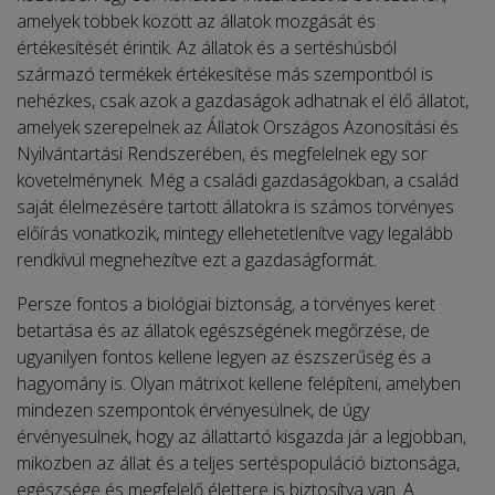
amelyek többek között az állatok mozgását és
értékesítését érintik. Az állatok és a sertéshúsból
származó termékek értékesítése más szempontból is
nehézkes, csak azok a gazdaságok adhatnak el élő állatot,
amelyek szerepelnek az Állatok Országos Azonosítási és
Nyilvántartási Rendszerében, és megfelelnek egy sor
követelménynek. Még a családi gazdaságokban, a család
saját élelmezésére tartott állatokra is számos törvényes
előírás vonatkozik, mintegy ellehetetlenítve vagy legalább
rendkívül megnehezítve ezt a gazdaságformát.
Persze fontos a biológiai biztonság, a törvényes keret
betartása és az állatok egészségének megőrzése, de
ugyanilyen fontos kellene legyen az észszerűség és a
hagyomány is. Olyan mátrixot kellene felépíteni, amelyben
mindezen szempontok érvényesülnek, de úgy
érvényesülnek, hogy az állattartó kisgazda jár a legjobban,
miközben az állat és a teljes sertéspopuláció biztonsága,
egészsége és megfelelő élettere is biztosítva van. A