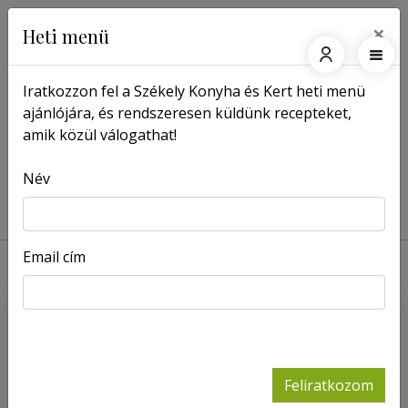
×
Heti menü
Iratkozzon fel a Székely Konyha és Kert heti menü
ajánlójára, és rendszeresen küldünk recepteket,
Főoldal
Magazin
amik közül válogathat!
A hagyományok esete a
törvényekkel
Név
2026-01-20
Email cím
Feliratkozom