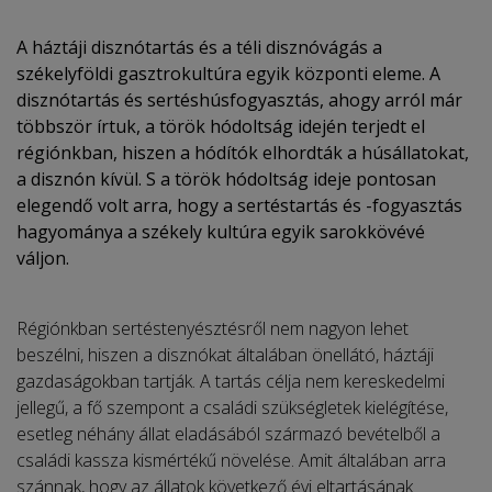
A háztáji disznótartás és a téli disznóvágás a
székelyföldi gasztrokultúra egyik központi eleme. A
disznótartás és sertéshúsfogyasztás, ahogy arról már
többször írtuk, a török hódoltság idején terjedt el
régiónkban, hiszen a hódítók elhordták a húsállatokat,
a disznón kívül. S a török hódoltság ideje pontosan
elegendő volt arra, hogy a sertéstartás és -fogyasztás
hagyománya a székely kultúra egyik sarokkövévé
váljon.
Régiónkban sertéstenyésztésről nem nagyon lehet
beszélni, hiszen a disznókat általában önellátó, háztáji
gazdaságokban tartják. A tartás célja nem kereskedelmi
jellegű, a fő szempont a családi szükségletek kielégítése,
esetleg néhány állat eladásából származó bevételből a
családi kassza kismértékű növelése. Amit általában arra
szánnak, hogy az állatok következő évi eltartásának