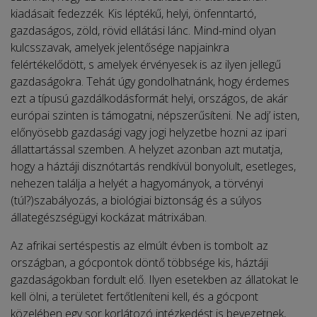
kiadásait fedezzék. Kis léptékű, helyi, önfenn­tartó,
gazdaságos, zöld, rövid ellátási lánc. Mind-mind olyan
kulcsszavak, amelyek jelentősége napjainkra
felértékelődött, s amelyek érvényesek is az ilyen jellegű
gazdaságokra. Tehát úgy gondolhatnánk, hogy érdemes
ezt a típusú gazdálkodásformát helyi, országos, de akár
európai szinten is támogatni, népszerűsíteni. Ne adj’ isten,
előnyösebb gazdasági vagy jogi helyzetbe hozni az ipari
állattartással szemben. A helyzet azonban azt mutatja,
hogy a háztáji disznótartás rendkívül bonyolult, esetleges,
nehezen találja a helyét a hagyományok, a törvényi
(túl?)szabályozás, a biológiai biztonság és a súlyos
állategészségügyi kockázat mátrixában.
Az afrikai sertéspestis az elmúlt évben is tombolt az
országban, a gócpontok döntő többsége kis, háztáji
gazdaságokban fordult elő. Ilyen esetekben az állatokat le
kell ölni, a területet fertőtleníteni kell, és a gócpont
közelében egy sor korlátozó intézkedést is bevezetnek,