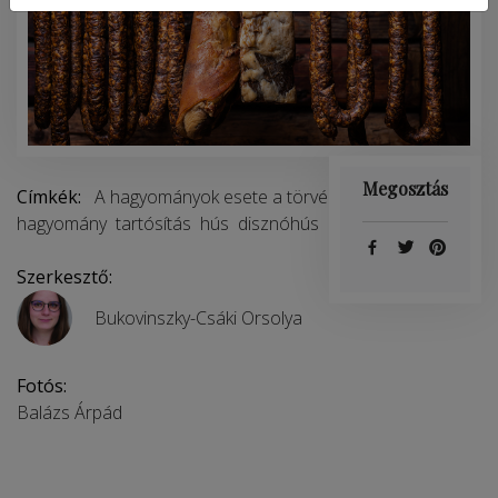
Megosztás
Címkék:
A hagyományok esete a törvényekkel
füstölés
hagyomány
tartósítás
hús
disznóhús
disznó
Szerkesztő:
Bukovinszky-Csáki Orsolya
Fotós:
Balázs Árpád