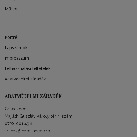
Műsor
Portré
Lapszámok
Impresszum
Felhasználási feltételek
Adatvédelmi záradék
ADATVÉDELMI ZÁRADÉK
Csíkszereda
Majláth Gusztáv Károly tér 4. szám
0728 001 496
aruhaz@hargitanepe.ro