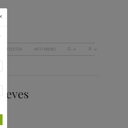
×
,
ELŐFIZETEK
HETI MENÜ
lleves