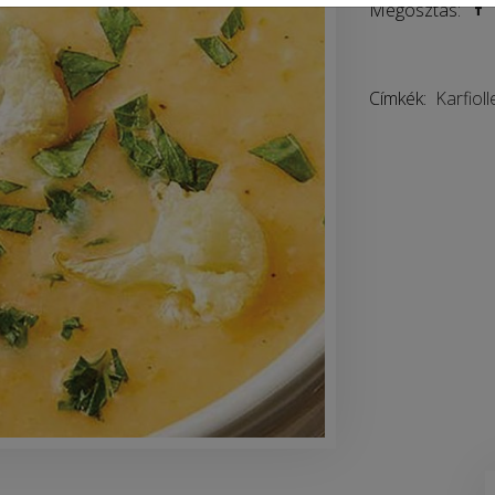
Megosztás:
Címkék:
Karfiol