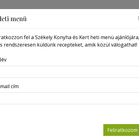
Heti menü
ratkozzon fel a Székely Konyha és Kert heti menü ajánlójára
s rendszeresen küldünk recepteket, amik közül válogathat!
MŰSOR
PORTRÉ
LAPSZÁMOK
KERESSEN ITT
Név
Főoldal
Receptek
Karfiolleves
mail cím
Karfio
2025-04-09
Feliratkozom