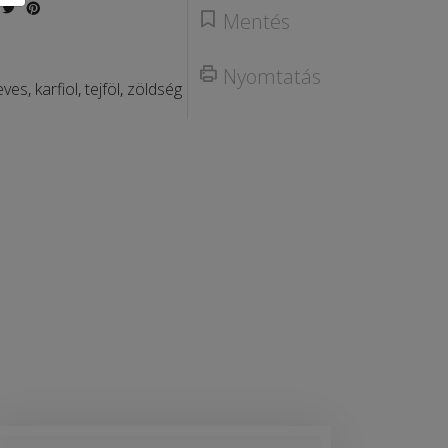
Mentés
Nyomtatás
leves
,
karfiol
,
tejföl
,
zöldség