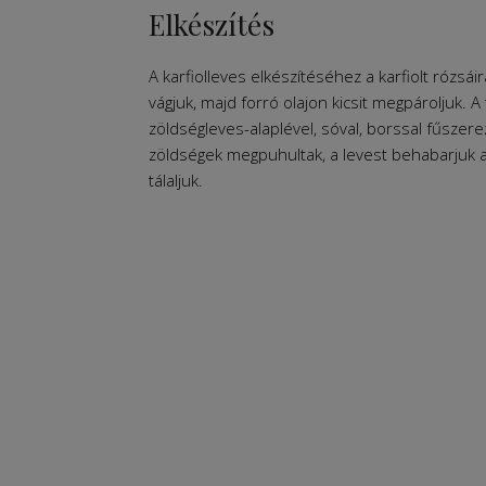
Elkészítés
A karfiolleves elkészítéséhez a karfiolt rózs
vágjuk, majd forró olajon kicsit megpároljuk. A
zöldségleves-alaplével, sóval, borssal fűszere
zöldségek megpuhultak, a levest behabarjuk a lis
tálaljuk.