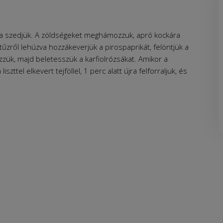
áira szedjük. A zöldségeket meghámozzuk, apró kockára
 tűzről lehúzva hozzákeverjük a pirospaprikát, felöntjük a
zzük, majd beletesszük a karfiolrózsákat. Amikor a
zttel elkevert tejföllel, 1 perc alatt újra felforraljuk, és