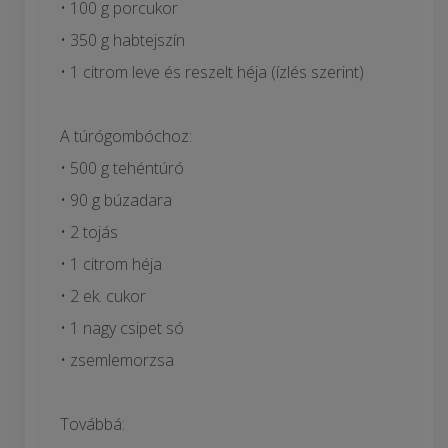
• 100 g porcukor
• 350 g habtejszín
• 1 citrom leve és reszelt héja (ízlés szerint)
A túrógombóchoz:
• 500 g tehéntúró
• 90 g búzadara
• 2 tojás
• 1 citrom héja
• 2 ek. cukor
• 1 nagy csipet só
• zsemlemorzsa
Továbbá: