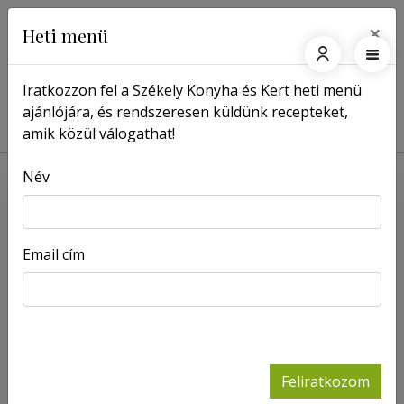
×
Heti menü
Iratkozzon fel a Székely Konyha és Kert heti menü
ajánlójára, és rendszeresen küldünk recepteket,
Főoldal
Receptek
Túrógombóctorta
amik közül válogathat!
Név
Email cím
Feliratkozom