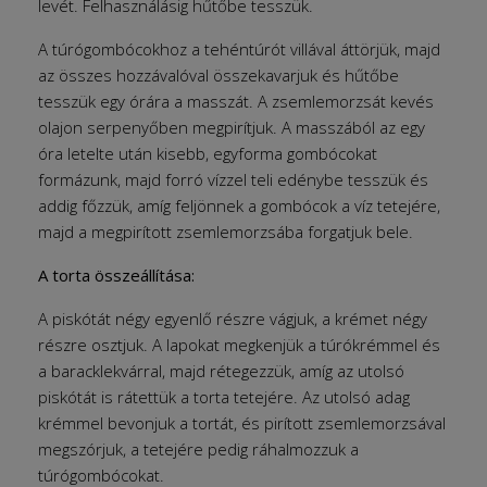
levét. Felhasználásig hűtőbe tesszük.
A túrógombócokhoz a tehéntúrót villával áttörjük, majd
az összes hozzávalóval összekavarjuk és hűtőbe
tesszük egy órára a masszát. A zsemlemorzsát kevés
olajon serpenyőben megpirítjuk. A masszából az egy
óra letelte után kisebb, egyforma gombócokat
formázunk, majd forró vízzel teli edénybe tesszük és
addig főzzük, amíg feljönnek a gombócok a víz tetejére,
majd a megpirított zsemlemorzsába forgatjuk bele.
A torta összeállítása:
A piskótát négy egyenlő részre vágjuk, a krémet négy
részre osztjuk. A lapokat megkenjük a túrókrémmel és
a baracklekvárral, majd rétegezzük, amíg az utolsó
piskótát is rátettük a torta tetejére. Az utolsó adag
krémmel bevonjuk a tortát, és pirított zsemlemorzsával
megszórjuk, a tetejére pedig ráhalmozzuk a
túrógombócokat.