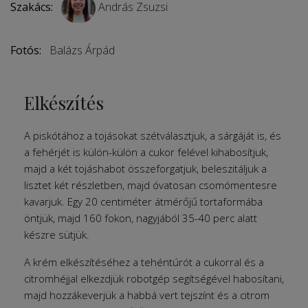
Szakács:
András Zsuzsi
Fotós:
Balázs Árpád
Elkészítés
A piskótához a tojásokat szétválasztjuk, a sárgáját is, és
a fehérjét is külön-külön a cukor felével kihabosítjuk,
majd a két tojáshabot összeforgatjuk, beleszitáljuk a
lisztet két részletben, majd óvatosan csomómentesre
kavarjuk. Egy 20 centiméter átmérőjű tortaformába
öntjük, majd 160 fokon, nagyjából 35-40 perc alatt
készre sütjük.
A krém elkészítéséhez a tehéntúrót a cukorral és a
citromhéjjal elkezdjük robotgép segítségével habosítani,
majd hozzákeverjük a habbá vert tejszínt és a citrom