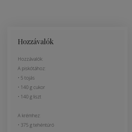
Hozzávalók
Hozzávalók:
A piskótához:
• 5 tojás
• 140 g cukor
• 140 g liszt
A krémhez:
• 375 g tehéntúró