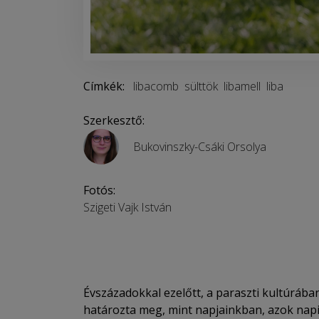
Címkék:
libacomb
sülttök
libamell
liba
Szerkesztő:
Bukovinszky-Csáki Orsolya
Fotós:
Szigeti Vajk István
Évszázadokkal ezelőtt, a paraszti kultúrába
határozta meg, mint napjainkban, azok napi