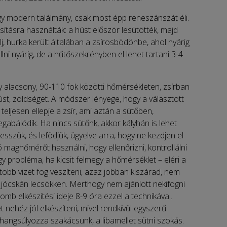
y modern találmány, csak most épp reneszánszát éli.
ításra használták: a húst először lesütötték, majd
alj, hurka került általában a zsírosbödönbe, ahol nyárig
állni nyárig, de a hűtőszekrényben el lehet tartani 3-4
gy alacsony, 90-110 fok közötti hőmérsékleten, zsírban
úst, zöldséget. A módszer lényege, hogy a választott
eljesen ellepje a zsír, ami aztán a sütőben,
abálódik. Ha nincs sütőnk, akkor kályhán is lehet
tesszük, és lefödjük, ügyelve arra, hogy ne kezdjen el
ó maghőmérőt használni, hogy ellenőrizni, kontrollálni
y probléma, ha kicsit felmegy a hőmérséklet – eléri a
öbb vizet fog veszíteni, azaz jobban kiszárad, nem
 is jócskán lecsökken. Merthogy nem ajánlott nekifogni
omb elkészítési ideje 8-9 óra ezzel a technikával.
t nehéz jól elkészíteni, mivel rendkívül egyszerű
 hangsúlyozza szakácsunk, a libamellet sütni szokás.