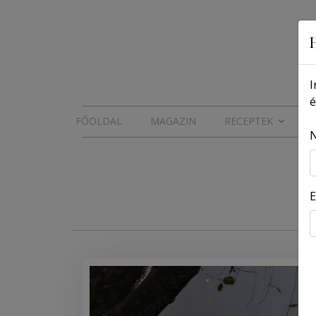
I
é
FŐOLDAL
MAGAZIN
RECEPTEK
E