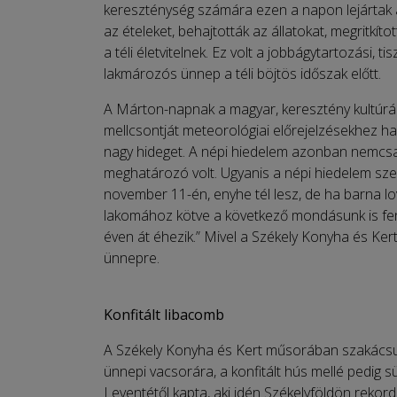
kereszténység számára ezen a napon lejártak a 
az ételeket, behajtották az állatokat, megritkít
a téli életvitelnek. Ez volt a jobbágytartozási, t
lakmározós ünnep a téli böjtös időszak előtt.
A Márton-napnak a magyar, keresztény kultúráb
mellcsontját meteorológiai előrejelzésekhez has
nagy hideget. A népi hiedelem azonban nemcsak
meghatározó volt. Ugyanis a népi hiedelem szer
november 11-én, enyhe tél lesz, de ha barna lo
lakomához kötve a következő mondásunk is fen
éven át éhezik.” Mivel a Székely Konyha és Kert
ünnepre.
Konfitált libacomb
A Székely Konyha és Kert műsorában szakácsun
ünnepi vacsorára, a konfitált hús mellé pedig s
Leventétől kapta, aki idén Székelyföldön rekord