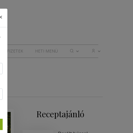
×
,
ELŐFIZETEK
HETI MENÜ
Receptajánló