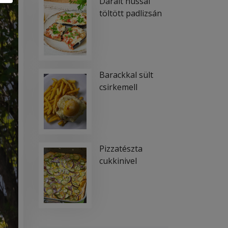
Darált hússal
töltött padlizsán
Barackkal sült
csirkemell
Pizzatészta
cukkinivel