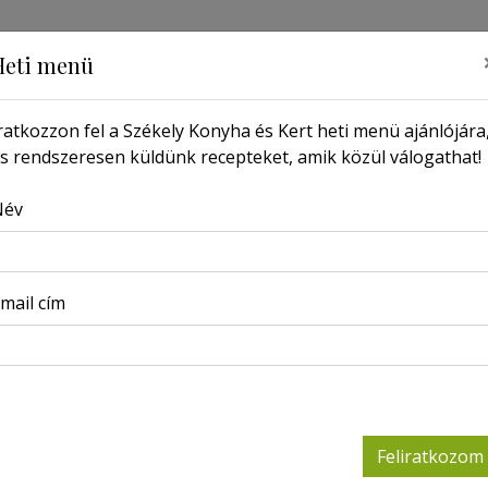
Heti menü
ratkozzon fel a Székely Konyha és Kert heti menü ajánlójára
s rendszeresen küldünk recepteket, amik közül válogathat!
MŰSOR
PORTRÉ
LAPSZÁMOK
KERESSEN ITT
Név
Főoldal
Magazin
Márton és libája
mail cím
2022-11-22
Feliratkozom