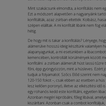
Mint szakácsunk elmondta, a konfitálás nem eg
Ezt a módszert alapvetően a nagyanyáink tartós
konfitálták, azaz zsírban eltették. Kolbász, has
szépen elálltak. A mi konfitált libánk nem fog el
hétig.
De hogy mit is takar a konfitálás? Lényege, ho
alámerülve hosszú ideig készítünk valamilyen h
alapanyagunkat, a mi esetünkben a libacombot t
kemencében, kontrollált körülmények között meg
konfitálni: a zsírban alámerült húst lassú tűzre 
főni, épp gyöngyözzön, mint a húsleves. Ezért j
tudjuk a folyamatot. Szőcs Előd szerint nem nag
120-150 fokot –, csak ebben az esetben a hús t
lesz kellően poronyó, illetve az elkészítési idő
egy rohanós kedd este konfitálni, egyetlen libac
Azonban megéri kipróbálni, főleg libával, amelye
kiszárítani. Azonban csak a combot konfitáljuk,