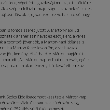
vásárok, véget ért a gazdasági munka, eltették télre
ották a szépen felhizlalt majorságot, azaz nekikészültek
isztújítási időszak is, ugyanakkor ez volt az utolsó nagy
an is fontos szerep jutott. A Márton-napi lúd
ználták: a fehér szín havat és esőt jelent, a véres
 a csontból jövendölt, a Márton-napi időjárás is
int, ha Márton fehér lovon jön, azaz havazik
von jön, kemény tél várható. A Márton napján ült
nmaradt: „Aki Márton-napon libát nem eszik, egész
 csapata nem akart éhezni, libát készített erre az
k, Szőcs Előd libacombot készített a Márton-napi
ütőtökpürét tálalt. Csapatunk a sütőtököt Nagy
méretű, 252 kilós sütőtököt termesztett.