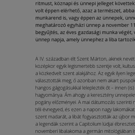
ritmust, köznapi és ünnepi jelleget követte
volt éppen elérhető, azaz a természet, abba 
munkarend is, vagy éppen az ünnepek, ünnepe
meghatározó egyházi ünnep a november 11-
begyűjtés, az éves gazdasági munka végét, va
ünnep napja, amely ünnephez a liba tartozik
A IV. században élt Szent Márton, akinek nevét
középkor egyik legismertebb szentje volt, kult
a közkedvelt szent alakjához. Az egyik ilyen 
választották meg, ő azonban nem akart püspök len
hangos gágogásukkal leleplezték őt – innen (is
hagyománya. Ám ahogy a keresztény ünnepekne
pogány előzményei. A mai dátumozás szerinti
téli évnegyed, és ezen a napon nagy lakomákat 
szent madarát, a libát fogyasztották az újbor me
a legendák szerint a Capitolium lúdjai ébreszte
novemberi libalakoma a germán mitológiában is 