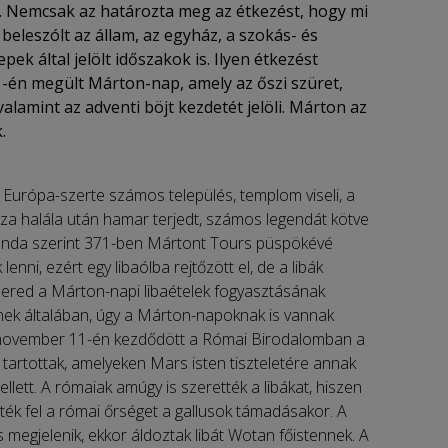
k. Nemcsak az határozta meg az étkezést, hogy mi
beleszólt az állam, az egyház, a szokás- és
k által jelölt időszakok is. Ilyen étkezést
én megült Márton-nap, amely az őszi szüret,
lamint az adventi böjt kezdetét jelöli. Márton az
.
 Európa-szerte számos település, templom viseli, a
usza halála után hamar terjedt, számos legendát kötve
legenda szerint 371-ben Mártont Tours püspökévé
ni, ezért egy libaólba rejtőzött el, de a libák
) ered a Márton-napi libaételek fogyasztásának
k általában, úgy a Márton-napoknak is vannak
 november 11-én kezdődött a Római Birodalomban a
tartottak, amelyeken Mars isten tiszteletére annak
llett. A rómaiak amúgy is szerették a libákat, hiszen
tték fel a római őrséget a gallusok támadásakor. A
megjelenik, ekkor áldoztak libát Wotan főistennek. A