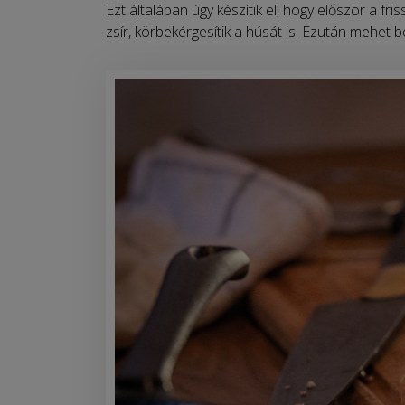
Ezt általában úgy készítik el, hogy először a fris
zsír, körbekérgesítik a húsát is. Ezután mehet b