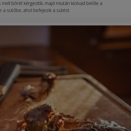
s mell bőrét kérgesítik, majd miután kiolvad belőle a
e a sütőbe, ahol befejezik a sütést.