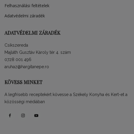
Felhasználási feltételek
Adatvédelmi záradék
ADATVÉDELMI ZÁRADÉK
Csíkszereda
Majláth Gusztáv Károly tér 4. szám
0728 001 496
aruhaz@hargitanepe.ro
KÖVESS MINKET
A legfrisebb receptekért kövesse a Székely Konyha és Kert-et a
közösségi médiában