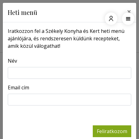
×
Heti menü
Iratkozzon fel a Székely Konyha és Kert heti menü
ajánlójára, és rendszeresen küldünk recepteket,
Főoldal
Receptek
Spenótos tészta
amik közül válogathat!
Név
Email cím
Feliratkozom