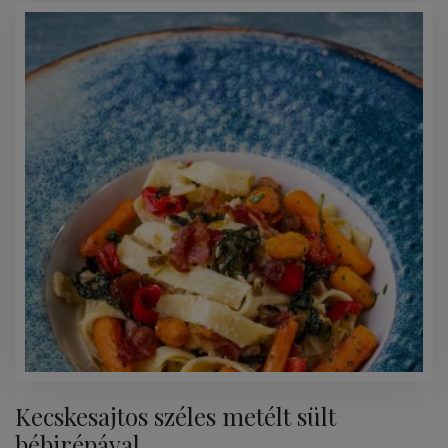
Kecskesajtos széles metélt sült
bébirépával