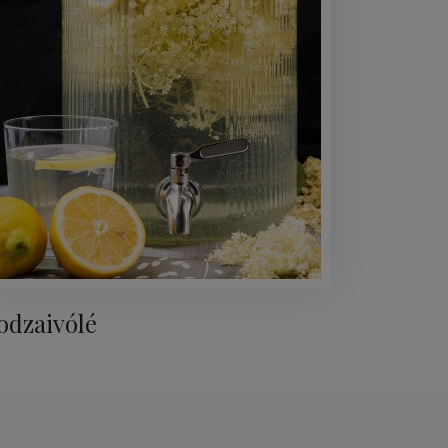
odzaivólé