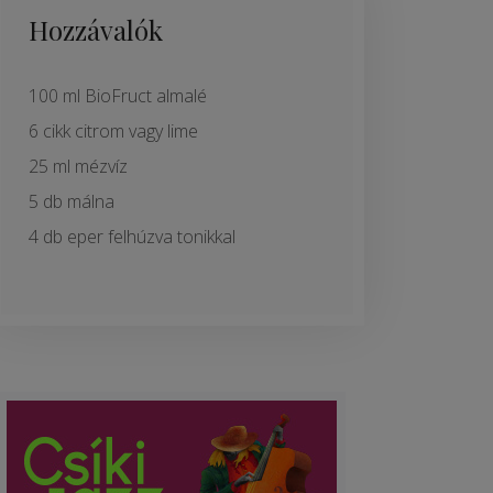
Hozzávalók
100 ml BioFruct almalé
6 cikk citrom vagy lime
25 ml mézvíz
5 db málna
4 db eper felhúzva tonikkal