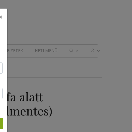
×
,
ELŐFIZETEK
HETI MENÜ
 fa alatt
holmentes)