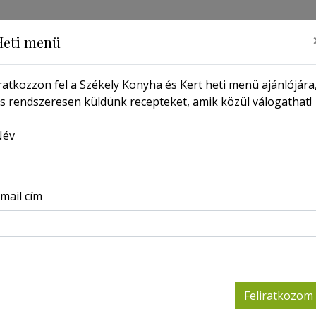
Heti menü
ratkozzon fel a Székely Konyha és Kert heti menü ajánlójára
s rendszeresen küldünk recepteket, amik közül válogathat!
MŰSOR
PORTRÉ
LAPSZÁMOK
KERESSEN ITT
Név
Főoldal
Receptek
Alma a fa alatt (alkoholmentes)
mail cím
Alma a
(alko
Feliratkozom
2022-01-04