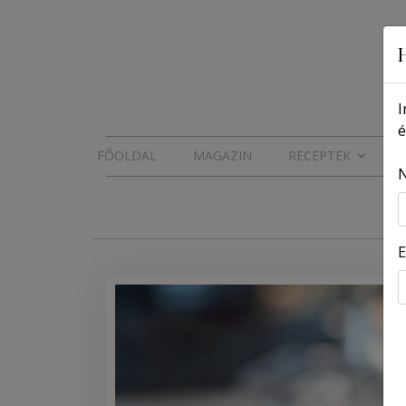
I
é
FŐOLDAL
MAGAZIN
RECEPTEK
E