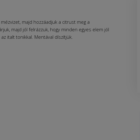
 mézvizet, majd hozzáadjuk a citrust meg a
árjuk, majd jól felrázzuk, hogy minden egyes elem jól
 italt tonikkal. Mentával díszítjük.