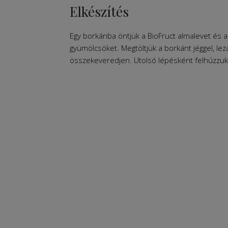
Elkészítés
Egy borkánba öntjük a BioFruct almalevet és a
gyümölcsöket. Megtöltjük a borkánt jéggel, lez
összekeveredjen. Utolsó lépésként felhúzzuk az