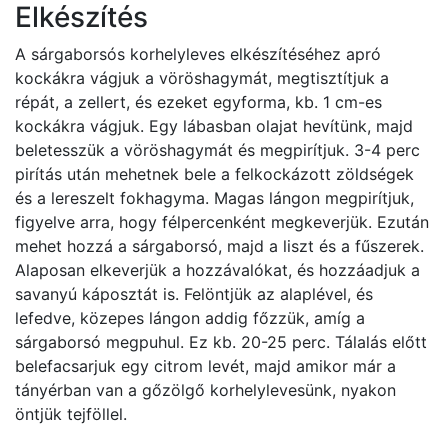
Elkészítés
A sárgaborsós korhelyleves elkészítéséhez apró
kockákra vágjuk a vöröshagymát, megtisztítjuk a
répát, a zellert, és ezeket egyforma, kb. 1 cm-es
kockákra vágjuk. Egy lábasban olajat hevítünk, majd
beletesszük a vöröshagymát és megpirítjuk. 3-4 perc
pirítás után mehetnek bele a felkockázott zöldségek
és a lereszelt fokhagyma. Magas lángon megpirítjuk,
figyelve arra, hogy félpercenként megkeverjük. Ezután
mehet hozzá a sárgaborsó, majd a liszt és a fűszerek.
Alaposan elkeverjük a hozzávalókat, és hozzáadjuk a
savanyú káposztát is. Felöntjük az alaplével, és
lefedve, közepes lángon addig főzzük, amíg a
sárgaborsó megpuhul. Ez kb. 20-25 perc. Tálalás előtt
belefacsarjuk egy citrom levét, majd amikor már a
tányérban van a gőzölgő korhelylevesünk, nyakon
öntjük tejföllel.