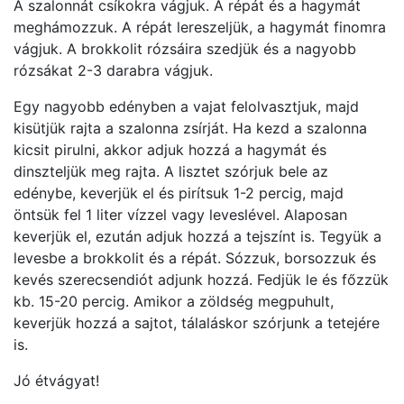
A szalonnát csíkokra vágjuk. A répát és a hagymát
meghámozzuk. A répát lereszeljük, a hagymát finomra
vágjuk. A brokkolit rózsáira szedjük és a nagyobb
rózsákat 2-3 darabra vágjuk.
Egy nagyobb edényben a vajat felolvasztjuk, majd
kisütjük rajta a szalonna zsírját. Ha kezd a szalonna
kicsit pirulni, akkor adjuk hozzá a hagymát és
dinszteljük meg rajta. A lisztet szórjuk bele az
edénybe, keverjük el és pirítsuk 1-2 percig, majd
öntsük fel 1 liter vízzel vagy leveslével. Alaposan
keverjük el, ezután adjuk hozzá a tejszínt is. Tegyük a
levesbe a brokkolit és a répát. Sózzuk, borsozzuk és
kevés szerecsendiót adjunk hozzá. Fedjük le és főzzük
kb. 15-20 percig. Amikor a zöldség megpuhult,
keverjük hozzá a sajtot, tálaláskor szórjunk a tetejére
is.
Jó étvágyat!