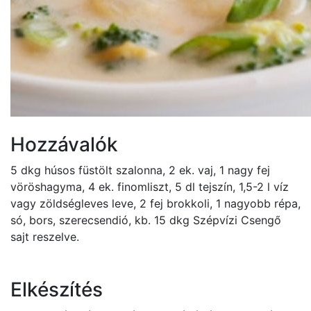
Hozzávalók
5 dkg húsos füstölt szalonna, 2 ek. vaj, 1 nagy fej
vöröshagyma, 4 ek. finomliszt, 5 dl tejszín, 1,5-2 l víz
vagy zöldségleves leve, 2 fej brokkoli, 1 nagyobb répa,
só, bors, szerecsendió, kb. 15 dkg Szépvízi Csengő
sajt reszelve.
Elkészítés