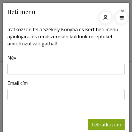
×
Heti menü
Iratkozzon fel a Székely Konyha és Kert heti menü
ajánlójára, és rendszeresen küldünk recepteket,
Főoldal
Címkék
amik közül válogathat!
Címkék: Gyimesi Skanzen Panzió
Név
Email cím
Puliszka az
asztalfiókban
-
Portré
Feliratkozom