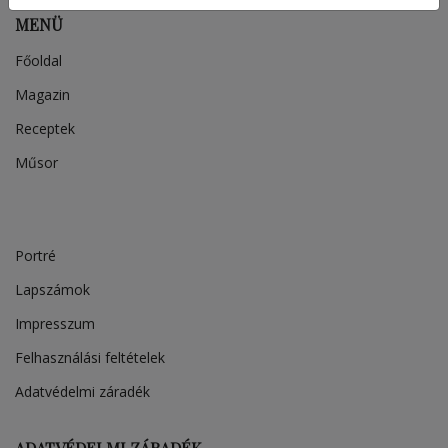
MENÜ
Főoldal
Magazin
Receptek
Műsor
Portré
Lapszámok
Impresszum
Felhasználási feltételek
Adatvédelmi záradék